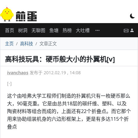
首页
树洞
无聊图
鱼塘
热榜
大吐槽
主页
高科技
文章正文
高科技玩具：硬币般大小的扑翼机[v]
ivanchaos
发布于 2012.02.19 , 14:08
[-]
这个由哈弗大学工程师们制造的扑翼机只有一枚硬币那么
大，90毫克重。它是由总共18层的碳纤维、塑料、以及
陶瓷材料等组合而成的，上面还有22个折叠点。而它那个
用来协助组装机身的六边形框架上，更是有多达115个折
叠点