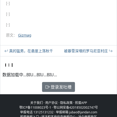
[-]
[-]
[-]
原文：
Gizmag
真的猛男，在悬崖上荡秋千
被暴雪深埋的罗马尼亚村庄
数据加载中...BIU...BIU...BIU...
登录发吐槽
关于我们
·
用户协议
·
隐私政策
·
煎蛋APP
鄂ICP备11008023号-1
·
鄂公网安备42018502002747号
举报电话 13125131232 · 举报邮箱 jubao@jandan.com
煎蛋举报入口
·
违法和不良信息举报中心
·
涉企举报专区