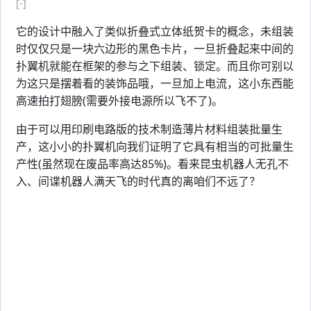
[-]
它的设计中融入了类似折叠式立体纸贺卡的概念，未组装
时仅仅只是一块六边形的黑色卡片，一旦折叠起来中间的
扑翼机就能在框架的参与之下组装、锁定。而且你可别以
为这只是摆着看的装饰品哦，一旦加上电流，这小东西能
高速拍打翅膀(需要外接电源所以飞不了)。
由于可以用印刷电路版的技术制造薄片材料组装批量生
产，这小小的扑翼机向我们证明了它具有相当的可批量生
产性(虽然现在废品率高达85%)。看来昆虫机器人无孔不
入、间谍机器人满天飞的时代真的离咱们不远了？