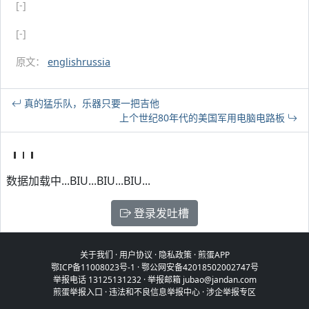
[-]
[-]
原文：
englishrussia
真的猛乐队，乐器只要一把吉他
上个世纪80年代的美国军用电脑电路板
数据加载中...BIU...BIU...BIU...
登录发吐槽
关于我们
·
用户协议
·
隐私政策
·
煎蛋APP
鄂ICP备11008023号-1
·
鄂公网安备42018502002747号
举报电话 13125131232 · 举报邮箱 jubao@jandan.com
煎蛋举报入口
·
违法和不良信息举报中心
·
涉企举报专区