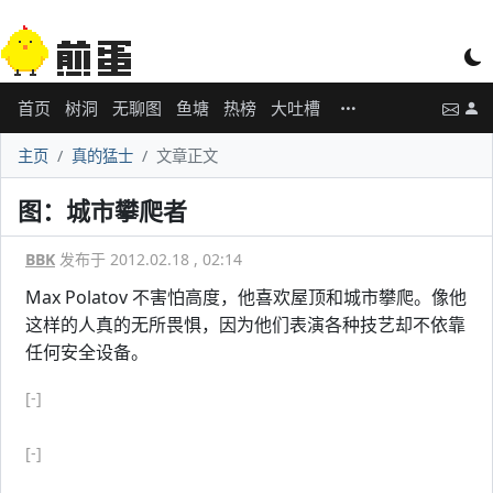
首页
树洞
无聊图
鱼塘
热榜
大吐槽
主页
真的猛士
文章正文
图：城市攀爬者
BBK
发布于 2012.02.18 , 02:14
Max Polatov 不害怕高度，他喜欢屋顶和城市攀爬。像他
这样的人真的无所畏惧，因为他们表演各种技艺却不依靠
任何安全设备。
[-]
[-]