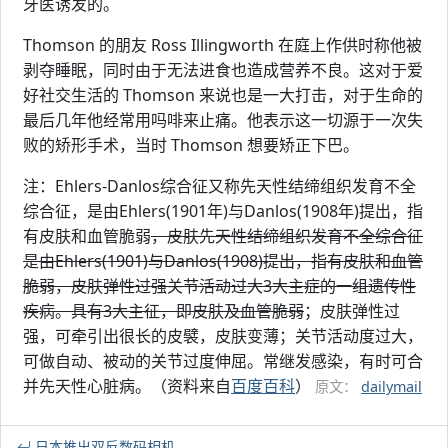
牙医诱发的。
Thomson 的朋友 Ross Illingworth 在庭上作供时称他被
剥夺睡眠，同时由于无法进食也造成营养不良。这对于爱
好社交生活的 Thomson 来说也是一大打击，对于生命的
最后几年他经常用吗啡来止痛。他表示这一切源于一次失
败的矫形手术，当时 Thomson 想要矫正下巴。
注：Ehlers-Danlos综合征又称先天性结缔组织发育不全
综合征，是由Ehlers(1901年)与Danlos(1908年)提出，指
有皮肤和血管脆弱
，皮肤先天性结缔组织发育不全综合征
是由Ehlers(1901)与Danlos(1908)提出，指有皮肤和血管
脆弱，皮肤弹性过强关节活动过大3大主症的一组遗传性
疾病。具有3大主征，即皮肤及血管脆弱
；皮肤弹性过
强，可牵引出很长的皮襞，皮肤变薄；关节活动度过大，
可做自动、被动的关节过度伸屈。常继发感染，有时可合
并先天性心脏病。（资料来自
百度百科
）
原文：
dailymail
日本推出双反数码相机