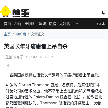
首页
树洞
无聊图
鱼塘
热榜
大吐槽
主页
冷新闻
文章正文
英国长年牙痛患者上吊自杀
生抽
发布于 2012.02.16 , 12:26
[-]
一名英国前模特在遭受长年累月的牙痛折磨后上吊自杀。
41岁的 Dorian Thomson 曾是一名模特，后来任职日本
时装公司的艺术总监，他不幸患上会在肌肉和关节组织处
过度增加弹性的 Ehlers-Danlos 综合症（注）。伦敦西北
部死因裁判庭认为，Thomson 所遭受的牙痛是由一次看