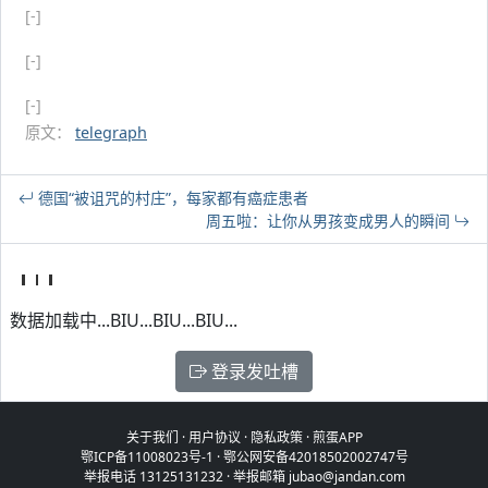
[-]
[-]
[-]
原文：
telegraph
德国“被诅咒的村庄”，每家都有癌症患者
周五啦：让你从男孩变成男人的瞬间
数据加载中...BIU...BIU...BIU...
登录发吐槽
关于我们
·
用户协议
·
隐私政策
·
煎蛋APP
鄂ICP备11008023号-1
·
鄂公网安备42018502002747号
举报电话 13125131232 · 举报邮箱 jubao@jandan.com