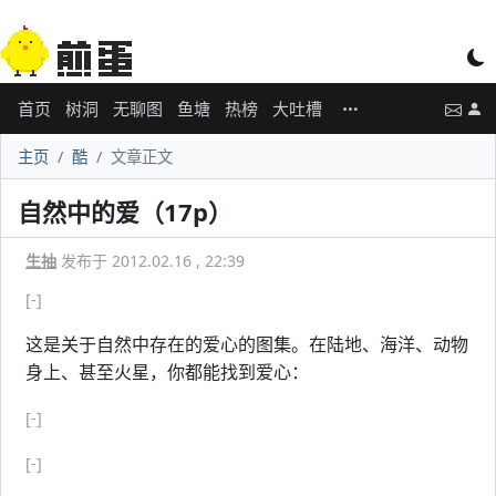
首页
树洞
无聊图
鱼塘
热榜
大吐槽
主页
酷
文章正文
自然中的爱（17p）
生抽
发布于 2012.02.16 , 22:39
[-]
这是关于自然中存在的爱心的图集。在陆地、海洋、动物
身上、甚至火星，你都能找到爱心：
[-]
[-]