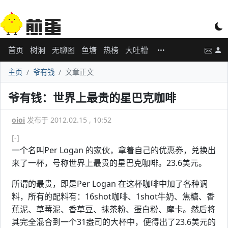
首页
树洞
无聊图
鱼塘
热榜
大吐槽
主页
爷有钱
文章正文
爷有钱：世界上最贵的星巴克咖啡
oioi
发布于 2012.02.15 , 10:52
[-]
一个名叫Per Logan 的家伙，拿着自己的优惠券，兑换出
来了一杯，号称世界上最贵的星巴克咖啡。23.6美元。
所谓的最贵，即是Per Logan 在这杯咖啡中加了各种调
料，所有的配料有：16shot咖啡、1shot牛奶、焦糖、香
蕉泥、草莓泥、香草豆、抹茶粉、蛋白粉、摩卡。然后将
其完全混合到一个31盎司的大杯中，便得出了23.6美元的