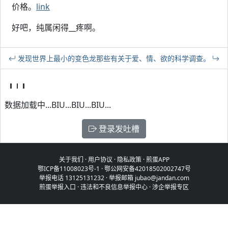
价格。
link
好吧，纯属闲得__疼啊。
发现世界上最小的变色龙
那些有关于爱、情、欲的科学调查。
数据加载中...BIU...BIU...BIU...
登录发吐槽
关于我们
·
用户协议
·
隐私政策
·
煎蛋APP
鄂ICP备11008023号-1
·
鄂公网安备42018502002747号
举报电话 13125131232 · 举报邮箱 jubao@jandan.com
煎蛋举报入口
·
违法和不良信息举报中心
·
涉企举报专区