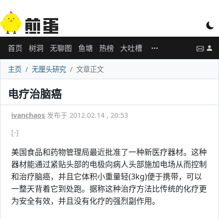
首页
树洞
无聊图
鱼塘
热榜
大吐槽
主页
无厘头研究
文章正文
电疗治脑癌
ivanchaos
发布于 2012.02.14 , 20:53
[-]
美国食品和药物管理局最近批准了一种新医疗器材。这种
器材能通过紧贴头部的电极向病人头部施加电场从而控制
和治疗脑癌，并且它体积小重量轻(3kg)便于携带，可以
一整天背着它到处跑。据称这种治疗方法比传统的化疗更
为安全有效，并且没有化疗的强烈副作用。