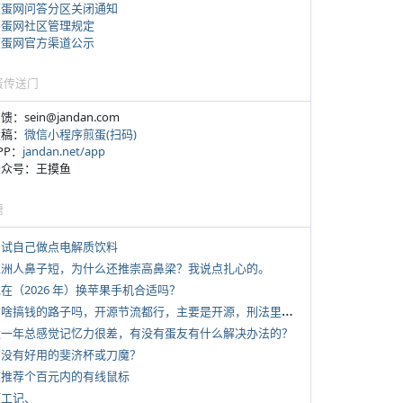
煎蛋网问答分区关闭通知
煎蛋网社区管理规定
煎蛋网官方渠道公示
蛋传送门
反馈：sein@jandan.com
投稿：
微信小程序煎蛋(扫码)
APP：
jandan.net/app
 公众号：王摸鱼
塘
 尝试自己做点电解质饮料
 亚洲人鼻子短，为什么还推崇高鼻梁？我说点扎心的。
现在（2026 年）换苹果手机合适吗？
*
有啥搞钱的路子吗，开源节流都行，主要是开源，刑法里的咱不做
 近一年总感觉记忆力很差，有没有蛋友有什么解决办法的？
 有没有好用的斐济杯或刀魔？
 求推荐个百元内的有线鼠标
打工记、