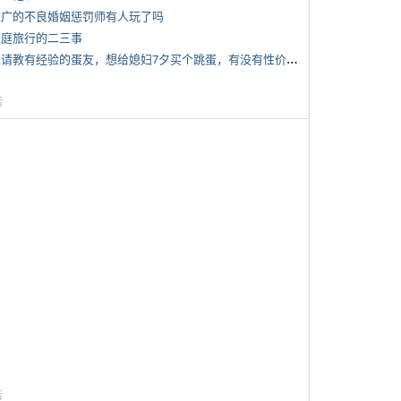
 推广的不良婚姻惩罚师有人玩了吗
 家庭旅行的二三事
*
想请教有经验的蛋友，想给媳妇7夕买个跳蛋，有没有性价比高的推荐
告
告