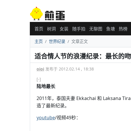
首页
树洞
女装
随手拍
无聊图
鱼塘
热榜
主页
世界纪录
文章正文
适合情人节的浪漫纪录：最长的吻[
oioi
发布于 2012.02.14 , 18:38
[-]
陆地最长
2011年，泰国夫妻 Ekkachai 和 Laksan
造了最新纪录。
youtube
/视频49秒：