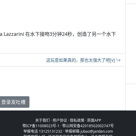
Elisa Lazzarini 在水下接吻3分钟24秒，创造了另一个水下
这玩意如果真的，那也太强大了吧[v]
登录发吐槽
关于我们
·
用户协议
·
隐私政策
·
煎蛋APP
鄂ICP备11008023号-1
·
鄂公网安备42018502002747号
举报电话 13125131232 · 举报邮箱 jubao@jandan.com