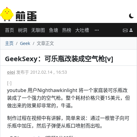
首页
树洞
无聊图
鱼塘
热榜
大吐槽
主页
Geek
文章正文
GeekSexy：可乐瓶改装成空气枪[v]
oioi
发布于 2012.02.14 , 16:53
[-]
youtube 用户Nighthawkinlight 将一个家庭装可乐瓶改
装成了一个强力的空气枪。整个耗材价格只要15美元，但
做出来的效果却非常的，牛逼。
制作过程在视频中有讲解，简单来说：通过一根管子向可
乐瓶中加压，然后子弹便从瓶口喷射而出啦。