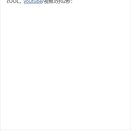
cOOL，
youtube
/视频3分02秒：