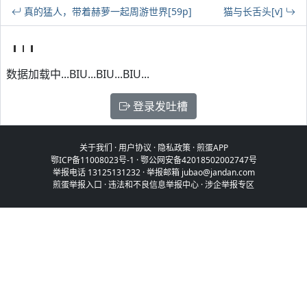
真的猛人，带着赫萝一起周游世界[59p]
猫与长舌头[v]
数据加载中...BIU...BIU...BIU...
登录发吐槽
关于我们
·
用户协议
·
隐私政策
·
煎蛋APP
鄂ICP备11008023号-1
·
鄂公网安备42018502002747号
举报电话 13125131232 · 举报邮箱 jubao@jandan.com
煎蛋举报入口
·
违法和不良信息举报中心
·
涉企举报专区