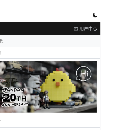
用户中心
告
广