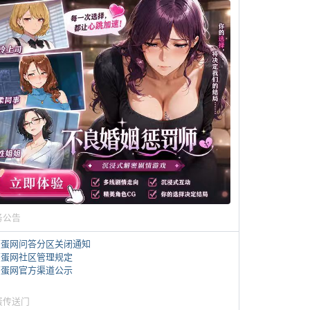
务公告
煎蛋网问答分区关闭通知
煎蛋网社区管理规定
煎蛋网官方渠道公示
蛋传送门