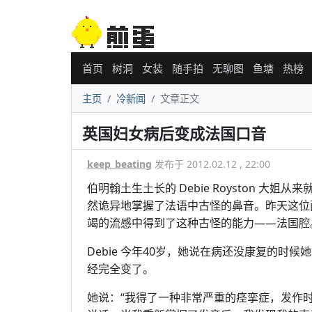
首页
树洞
女装
随手拍
无聊图
鱼塘
热榜
主页
冷新闻
文章正文
英国妇女病后变成法国口音
keep_beating
发布于 2012.02.12 , 22:00
伯明翰土生土长的 Debie Royston 
然诡异地掌握了法语中古怪的鼻音。昨天这位
竭的流感中得到了这种古怪的能力——法国腔
Debie 今年40岁，她说在病还没康复的
经完全变了。
她说：“我得了一种非常严重的痉挛症，发作