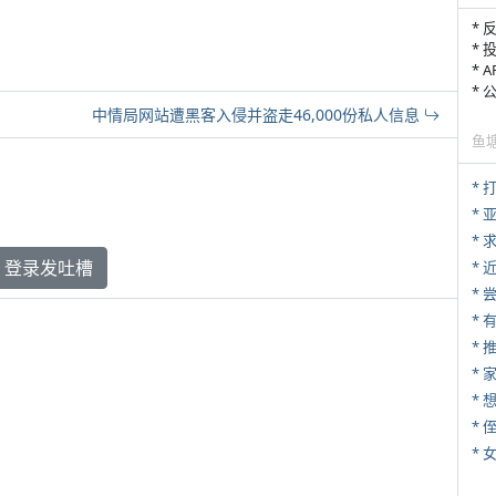
* 
* 
* 
*
中情局网站遭黑客入侵并盗走46,000份私人信息
鱼
* 
*
*
登录发吐槽
*
*
*
*
* 
*