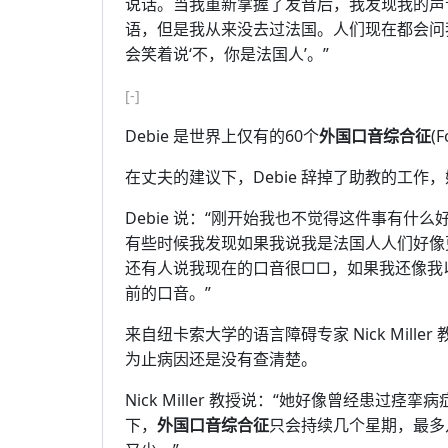
说话。当我重新掌握了发音后，我发现我的声
语，但是我从来没去过法国。人们现在都会问
会笑着说‘不，你是法国人’。”
[-]
Debie 是世界上仅有的60个
外国口音综合征
(
在丈夫的建议下，Debie 辞掉了助教的工
Debie 说：“刚开始我也不觉得这件事有
有些时候我发现如果我说我是法国人人们好像
还有人说我现在的口音很□□，如果我还像我
前的口音。”
来自纽卡索大学的语言障碍专家 Nick Mille
为止病因还是没有查清楚。
Nick Miller 教授说：“她好像曾经患
下，
外国口音综合征
只会持续几个星期，最多几