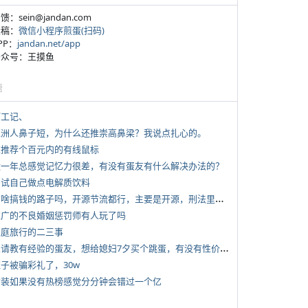
反馈：sein@jandan.com
投稿：
微信小程序煎蛋(扫码)
APP：
jandan.net/app
 公众号：王摸鱼
塘
打工记、
 亚洲人鼻子短，为什么还推崇高鼻梁？我说点扎心的。
 求推荐个百元内的有线鼠标
 近一年总感觉记忆力很差，有没有蛋友有什么解决办法的？
 尝试自己做点电解质饮料
*
有啥搞钱的路子吗，开源节流都行，主要是开源，刑法里的咱不做
 推广的不良婚姻惩罚师有人玩了吗
 家庭旅行的二三事
*
想请教有经验的蛋友，想给媳妇7夕买个跳蛋，有没有性价比高的推荐
侄子被骗彩礼了，30w
 女装如果没有热榜感觉分分钟会错过一个亿