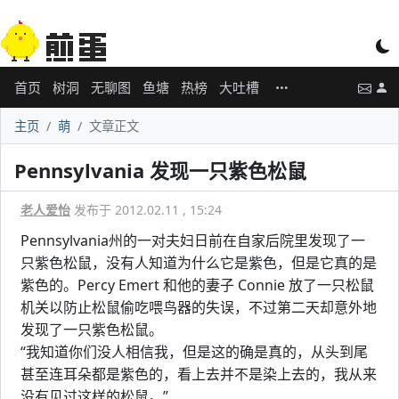
首页
树洞
无聊图
鱼塘
热榜
大吐槽
主页
萌
文章正文
Pennsylvania 发现一只紫色松鼠
老人爱怡
发布于 2012.02.11 , 15:24
Pennsylvania州的一对夫妇日前在自家后院里发现了一
只紫色松鼠，没有人知道为什么它是紫色，但是它真的是
紫色的。Percy Emert 和他的妻子 Connie 放了一只松鼠
机关以防止松鼠偷吃喂鸟器的失误，不过第二天却意外地
发现了一只紫色松鼠。
“我知道你们没人相信我，但是这的确是真的，从头到尾
甚至连耳朵都是紫色的，看上去并不是染上去的，我从来
没有见过这样的松鼠。”