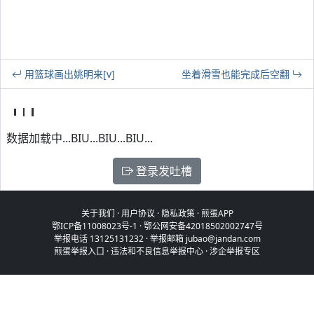
用篮球画出姚明来[v]
坐着滑雪也能完成后空翻
数据加载中...BIU...BIU...BIU...
登录发吐槽
关于我们
·
用户协议
·
隐私政策
·
煎蛋APP
鄂ICP备11008023号-1
·
鄂公网安备42018502002747号
举报电话 13125131232 · 举报邮箱 jubao@jandan.com
煎蛋举报入口
·
违法和不良信息举报中心
·
涉企举报专区