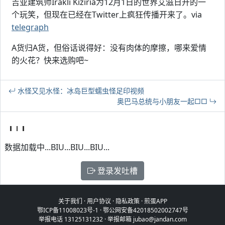
吉亚建筑师Irakli Kiziria为12月1日的世界艾滋日开的一
个玩笑，但现在已经在Twitter上疯狂传播开来了。via
telegraph
A货归A货，但俗话说得好：没有肉体的摩擦，哪来爱情
的火花？快来选购吧~
水怪又见水怪：冰岛巨型蠕虫怪足印视频
奥巴马总统与小朋友一起□□
数据加载中...BIU...BIU...BIU...
登录发吐槽
关于我们
·
用户协议
·
隐私政策
·
煎蛋APP
鄂ICP备11008023号-1
·
鄂公网安备42018502002747号
举报电话 13125131232 · 举报邮箱 jubao@jandan.com