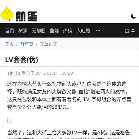
首页
树洞
无聊图
鱼塘
热榜
大吐槽
主页
爷有钱
文章正文
LV套套(伪)
TinTin
发布于 2012.02.11 , 00:29
还在为情人节买什么礼物而头疼吗？这就是个绝佳的选
择，既能满足女友的大牌欲又能“直接”增进两人的感情，
这只在包装和本体上都有着著名的"LV"字母组合的浮点套
套售价为让人飙泪的$68/只。
[-]
当然了，这和大街上绝大多数LV一样，是A货。这是格鲁