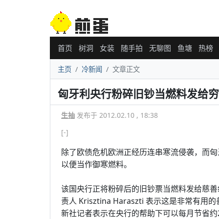
首页
树洞
女装
随手拍
无聊图
鱼塘
热榜
主页
冷新闻
文章正文
匈牙利央行粉碎旧钞当燃料发给穷
生抽
发布于 2012.02.10 , 18:38
[-]
除了欧债危机欧洲正经历连串寒流侵袭，而匈
以便当作御寒燃料。
该国央行正将粉碎后的旧钞票当燃料发给慈善组织
责人 Krisztina Haraszti 表示这
新社记者表示在央行的帮助下可以每月节省约2