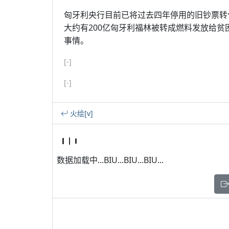
匈牙利央行目前已将过去四年停用的旧钞票转化成“煤球
大约有200亿匈牙利福林被转成燃料发放给
事情。
[-]
[-]
火绘[v]
数据加载中...BIU...BIU...BIU...