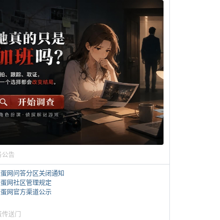
务公告
煎蛋网问答分区关闭通知
煎蛋网社区管理规定
煎蛋网官方渠道公示
蛋传送门