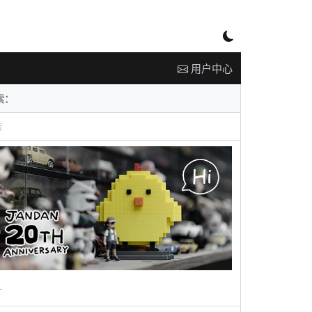
用户中心
告
广