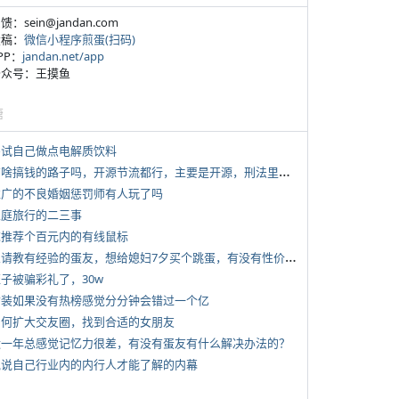
反馈：sein@jandan.com
投稿：
微信小程序煎蛋(扫码)
APP：
jandan.net/app
 公众号：王摸鱼
塘
 尝试自己做点电解质饮料
*
有啥搞钱的路子吗，开源节流都行，主要是开源，刑法里的咱不做
 推广的不良婚姻惩罚师有人玩了吗
 家庭旅行的二三事
 求推荐个百元内的有线鼠标
*
想请教有经验的蛋友，想给媳妇7夕买个跳蛋，有没有性价比高的推荐
侄子被骗彩礼了，30w
 女装如果没有热榜感觉分分钟会错过一个亿
 如何扩大交友圈，找到合适的女朋友
 近一年总感觉记忆力很差，有没有蛋友有什么解决办法的？
 说说自己行业内的内行人才能了解的内幕