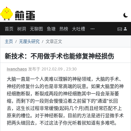
首页
树洞
无聊图
鱼塘
热榜
大吐槽
主页
无厘头研究
文章正文
新技术：不用做手术也能修复神经损伤
ivanchaos
发布于 2012.02.09 , 23:30
大脑一直是一个人类难以理解的神秘领域，大脑的手术、
神经的修复什么的也是非常高端的玩意。如果大脑里的神
经细胞断裂，断裂成两段的神经细胞其中一段会渐渐萎
缩，而剩下的一段则会慢慢沿着之前留下的“通道”长回
去，这生长过程非常缓慢(起码几个月)而且经常匹配不上
原来的槽位。对于神经断裂，目前的方法是进行显微手术
把两头缝回去，不过这法子你光听着就知道有多难吧。