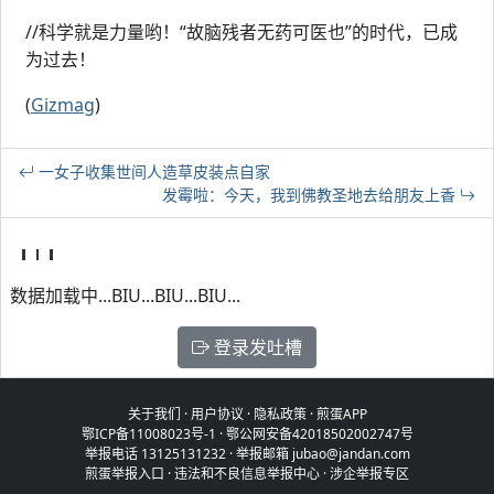
//科学就是力量哟！“故脑残者无药可医也”的时代，已成
为过去！
(
Gizmag
)
一女子收集世间人造草皮装点自家
发霉啦：今天，我到佛教圣地去给朋友上香
数据加载中...BIU...BIU...BIU...
登录发吐槽
关于我们
·
用户协议
·
隐私政策
·
煎蛋APP
鄂ICP备11008023号-1
·
鄂公网安备42018502002747号
举报电话 13125131232 · 举报邮箱 jubao@jandan.com
煎蛋举报入口
·
违法和不良信息举报中心
·
涉企举报专区