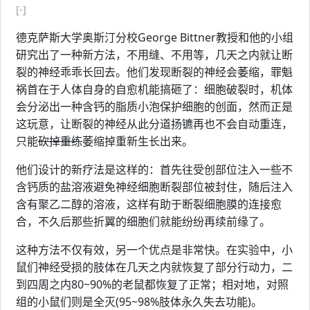
[-]
德克萨斯大学奥斯汀分校George Bittner教授和他的小组
研究出了一种新方法，不用缝、不用等，几天之内就让断
裂的神经乖乖长回去。他们发现断裂的神经会萎缩，罪魁
祸首在于人体自身的自愈机能搞砸了：细胞破裂时，机体
会分泌出一种含钙的脂质小泡保护细胞的创面，然而正是
这玩意，让断裂的神经从此分道扬镳再也不会自动重连，
只能
砍掉重练
萎缩掉重新生长出来。
他们设计的新疗法是这样的：首先往受创部位注入一些不
含钙质的盐溶液避免神经细胞断裂部位被封住，随后注入
含有聚乙二醇的溶液，这样有助于断裂细胞膜的连接愈
合，不久后那些折翼的细胞们就能纷纷再续前缘了。
这种方法不仅有效，另一个优点是非常快。在实验中，小
鼠们神经受损的肢体在几天之内就恢复了部分行动力，二
到四周之内80~90%的老鼠都恢复了正常；相对地，对照
组的小鼠们则是全灭(95~98%肢体永久失去功能)。