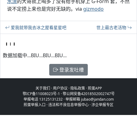
水漂
的大哥就上喝多了没有给手机穿上 G-Form 套，不然
说不定捞上来也是完好无缺的。via
gizmodo
爱我就带我去冰之屋看星星吧
世上最古老活物
数据加载中...BIU...BIU...BIU...
登录发吐槽
关于我们
·
用户协议
·
隐私政策
·
煎蛋APP
鄂ICP备11008023号-1
·
鄂公网安备42018502002747号
举报电话 13125131232 · 举报邮箱 jubao@jandan.com
煎蛋举报入口
·
违法和不良信息举报中心
·
涉企举报专区