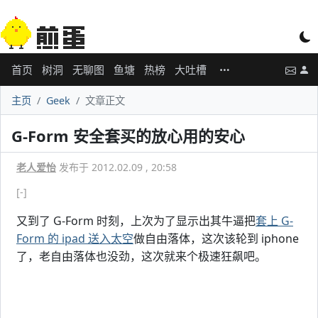
首页
树洞
无聊图
鱼塘
热榜
大吐槽
主页
Geek
文章正文
G-Form 安全套买的放心用的安心
老人爱怡
发布于 2012.02.09 , 20:58
[-]
又到了 G-Form 时刻，上次为了显示出其牛逼把
套上 G-
Form 的 ipad 送入太空
做自由落体，这次该轮到 iphone
了，老自由落体也没劲，这次就来个极速狂飙吧。