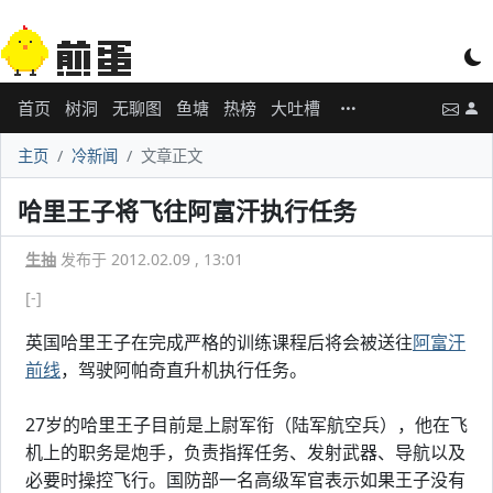
首页
树洞
无聊图
鱼塘
热榜
大吐槽
主页
冷新闻
文章正文
哈里王子将飞往阿富汗执行任务
生抽
发布于 2012.02.09 , 13:01
[-]
英国哈里王子在完成严格的训练课程后将会被送往
阿富汗
前线
，驾驶阿帕奇直升机执行任务。
27岁的哈里王子目前是上尉军衔（陆军航空兵），他在飞
机上的职务是炮手，负责指挥任务、发射武器、导航以及
必要时操控飞行。国防部一名高级军官表示如果王子没有