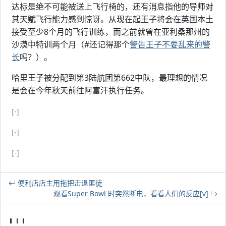
达标是绝不可能被送上飞行椅的，还有消息指他的导师对
其天赋飞行能力感到惊讶。从现在起王子将会在英国本土
接受至少8个月的飞行训练，而之前就曾在亚利桑那州的
沙漠中特训两个月（#还记得那个
警告王子不要乱来的警
长
吗？）。
哈里王子被分配到第3陆航团第662中队，最理想的情况
是会在今年秋天前往阿富汗执行任务。
[-]
[-]
[-]
便利店店主用拖把击退匪徒
观看Super Bowl 时突然断电，看看人们的反应[v]