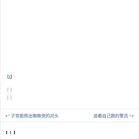
td
[-]
[-]
子宫能照出蜘蛛侠的对头
追着自己跑的警员