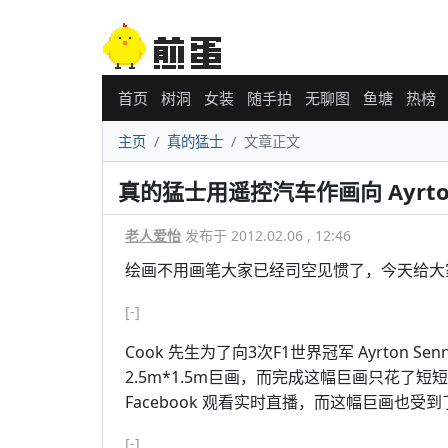
首页
树洞
女装
随手拍
无聊图
鱼塘
热榜
主页
真的猛士
文章正文
真的猛士用遥控汽车作画向 Ayrton
老人爱怡
发布于 2012.02.06 , 12:46
绘画不用画笔大家已经司空见惯了，今天给大家介
[-]
Cook 先生为了向3次F1世界冠军 Ayrton
2.5m*1.5m巨画，而完成这幅巨画只花了短短
Facebook 观看实时直播，而这幅巨画也受
[-]