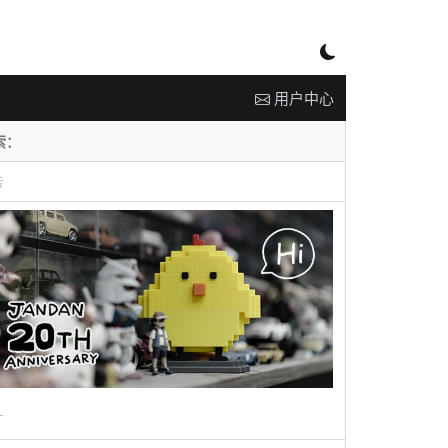
用户中心
告
广