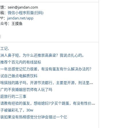
反馈：sein@jandan.com
投稿：
微信小程序煎蛋(扫码)
APP：
jandan.net/app
 公众号：王摸鱼
塘
打工记、
 亚洲人鼻子短，为什么还推崇高鼻梁？我说点扎心的。
 求推荐个百元内的有线鼠标
 近一年总感觉记忆力很差，有没有蛋友有什么解决办法的？
 尝试自己做点电解质饮料
*
有啥搞钱的路子吗，开源节流都行，主要是开源，刑法里的咱不做
 推广的不良婚姻惩罚师有人玩了吗
 家庭旅行的二三事
*
想请教有经验的蛋友，想给媳妇7夕买个跳蛋，有没有性价比高的推荐
侄子被骗彩礼了，30w
 女装如果没有热榜感觉分分钟会错过一个亿