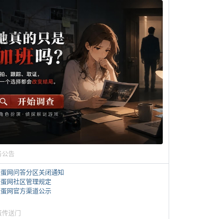
务公告
煎蛋网问答分区关闭通知
煎蛋网社区管理规定
煎蛋网官方渠道公示
蛋传送门