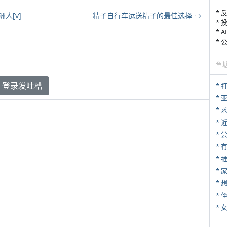
* 
人[v]
精子自行车运送精子的最佳选择
* 
* 
*
鱼
登录发吐槽
* 
*
*
*
*
*
*
* 
*