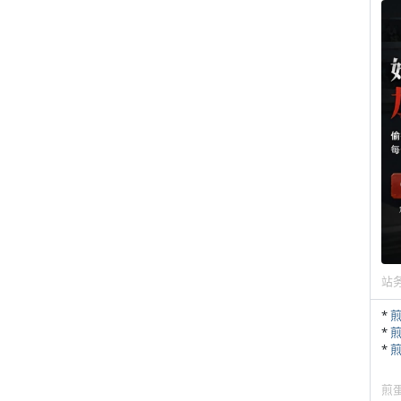
站
*
*
*
煎