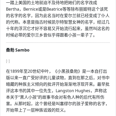
一踏上美国的土地就迫不及待地把她们的名字改成
Bertha，Bernice或是Beatrice等等除布丽姬特这个该死
的名字的名字，因为此名当时在爱尔兰就已经变成了仆人
的代称。本意是指古时候凯尔特智慧女神的名字，经过几
十年的浮沉它才好不容易又开始流行起来，虽然叫这名的
时候必带的爱尔兰乡音似乎得跟着小孩一辈子了。
桑勃 Sambo
[-]
在1899年至20世纪中叶，《小黑孩桑勃》是一本自打出
版以来一直广受好评的儿童读物，直到在那之后，对书中
暗藏的种族主义倾向的批评开始渐渐地浮现开来。最早批
评这本书的其中一位先生，Langston Hughes，声称这
本关于“黑人小孩”的故事书会对有色人种的后代有所伤
害。从那时起，这个曾经是叫塞缪尔的孩子爱称的名字，
开始带上了一层种族诋毁的贬义。