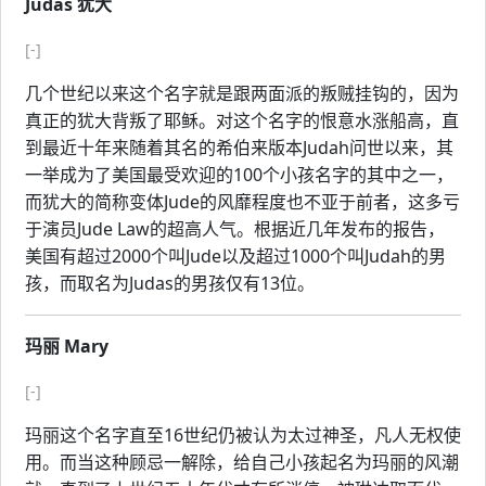
Judas 犹大
[-]
几个世纪以来这个名字就是跟两面派的叛贼挂钩的，因为
真正的犹大背叛了耶稣。对这个名字的恨意水涨船高，直
到最近十年来随着其名的希伯来版本Judah问世以来，其
一举成为了美国最受欢迎的100个小孩名字的其中之一，
而犹大的简称变体Jude的风靡程度也不亚于前者，这多亏
于演员Jude Law的超高人气。根据近几年发布的报告，
美国有超过2000个叫Jude以及超过1000个叫Judah的男
孩，而取名为Judas的男孩仅有13位。
玛丽 Mary
[-]
玛丽这个名字直至16世纪仍被认为太过神圣，凡人无权使
用。而当这种顾忌一解除，给自己小孩起名为玛丽的风潮