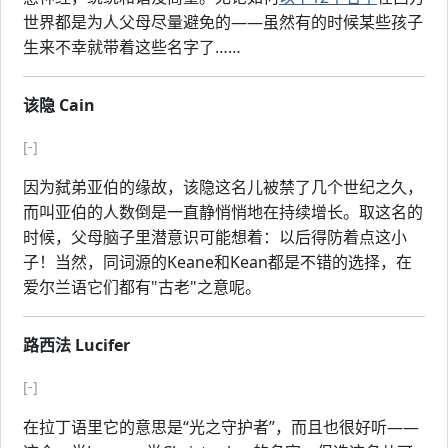
世界都是为人父母尽量避免的——虽然有的时候某些孩子
生来不幸就带着这些名字了……
该隐 Cain
[-]
因为弑弟亚伯的缘故，该隐这名儿被禁了几个世纪之久，
而叫亚伯的人数倒是一直静悄悄地在持续增长。取这名的
时候，父母脑子里潜意识可能想着：以后得防着点这小
子！当然，同词源的Keane和Kean都是不错的选择，在
爱尔兰语它们都有"古老"之意呢。
路西法 Lucifer
[-]
在拉丁语里它的意思是“光之守护者”，而且也很好听——