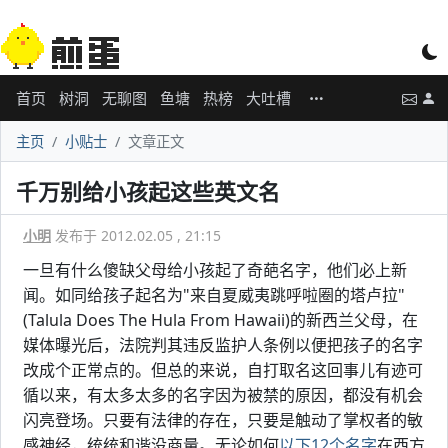
首页
树洞
无聊图
鱼塘
热榜
大吐槽
主页
小贴士
文章正文
千万别给小孩起这些英文名
小明
发布于 2012.02.05 , 21:15
一旦有什么傻缺父母给小孩起了奇葩名字，他们必上新
闻。如同给孩子起名为"来自夏威夷跳呼啦圈的塔卢拉"
(Talula Does The Hula From Hawaii)的新西兰父母，在
媒体曝光后，法院判其违反监护人条例以便把孩子的名字
改成个正常点的。但总的来说，自打取名这回事儿有迹可
循以来，有太多太多的名字因为被禁的原因，都没有机会
闪亮登场。只要有法律的存在，只要是触动了掌权者的敏
感神经，统统和谐没商量。无论如何
以下12个名字
在西方