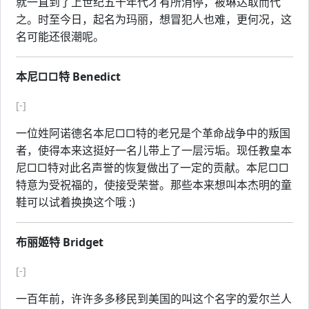
就一直到了上世纪五十年代才有所消停，被琳达取而代
之。时至今日，起名为玛丽，想冒犯人也难，更何况，这
名可能还很潮呢。
本尼□□特 Benedict
[-]
一位姓阿诺德名本尼□□特的老兄是个革命战争中的叛国
者，使得本来这挺好一名儿带上了一层污垢。现任教皇本
尼□□特对此名声誉的恢复做出了一定的贡献。本尼□□
特意为受祝福的，使接受荣誉。那些本来想叫本杰明的童
鞋可以试着换换这个哦 :)
布丽姬特 Bridget
[-]
一百年前，许许多多移民到美国的叫这个名字的爱尔兰人