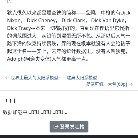
[-]
狄克很久以来都是理查德的简称——您瞧，中枪的有Dick
Nixon， Dick Cheney， Dick Clark， Dick Van Dyke，
Dick Tracy---本来一切都好好的，直到现在俚语里它代指
的词范围过大，从铅笔到混蛋无所不包。从那以后人气一
路下滑的狄克持续暴跌，弄的现在根本就没有人会给孩子
起这个名——实上，去年的统计数据里，没有人叫狄克，
Adolph(阿道夫变体)人气都更高一点。
世界上最大的太阳系模型——瑞典太阳系模型
简洁壁纸一大包[60p]
数据加载中...BIU...BIU...BIU...
登录发吐槽