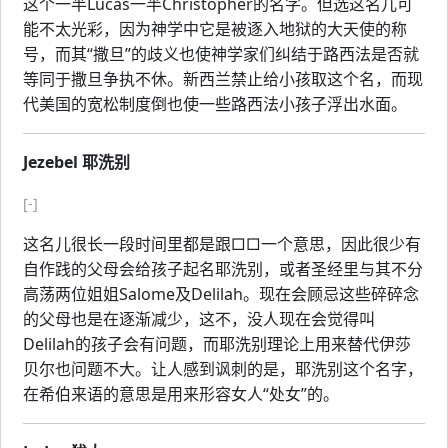
这个一半Lucas一半Christopher的名字。但选这名儿可
能不太光彩，因为神学中它是被逐入地狱的大天使的称
号，而其“撒旦”的歧义也使神学家们纠结于路西法是否就
等同于撒旦争执不休。新西兰禁止给小孩取这个名，而现
代美国的宽松制度倒也使一些路西法小孩子浮出水面。
Jezebel 耶洗别
[-]
这名儿很长一段时间里都是跟□□一个意思，因此很少有
自作践的父母会给孩子起名耶洗别，或者圣经里与其不分
高荡两位姐姐Salome及Delilah。现在会顾忌这些碎碎念
的父母也是在逐渐减少，这不，没人现在会觉得叫
Delilah的孩子会有问题，而耶洗别理论上用来替代伊莎
贝尔也问题不大。让人感到讽刺的是，耶洗别这个名字，
在希伯来语的意思是用来形容女人“处女”的。