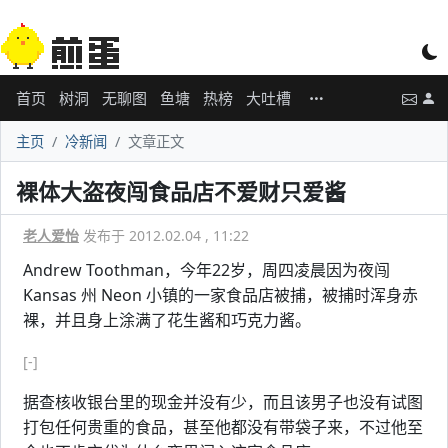
首页
树洞
无聊图
鱼塘
热榜
大吐槽
主页
冷新闻
文章正文
裸体大盗夜闯食品店不爱财只爱酱
老人爱怡
发布于 2012.02.04 , 11:22
Andrew Toothman，今年22岁，周四凌晨因为夜闯
Kansas 州 Neon 小镇的一家食品店被捕，被捕时浑身赤
裸，并且身上涂满了花生酱和巧克力酱。
[-]
据查核收银台里的现金并没有少，而且该男子也没有试图
打包任何贵重的食品，甚至他都没有带袋子来，不过他至