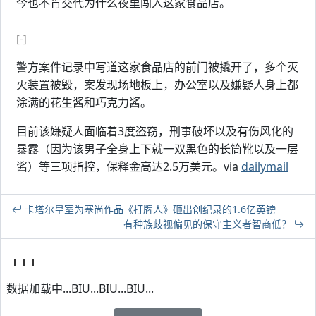
今也不肯交代为什么夜里闯入这家食品店。
[-]
警方案件记录中写道这家食品店的前门被撬开了，多个灭
火装置被毁，案发现场地板上，办公室以及嫌疑人身上都
涂满的花生酱和巧克力酱。
目前该嫌疑人面临着3度盗窃，刑事破坏以及有伤风化的
暴露（因为该男子全身上下就一双黑色的长筒靴以及一层
酱）等三项指控，保释金高达2.5万美元。via
dailymail
卡塔尔皇室为塞尚作品《打牌人》砸出创纪录的1.6亿英镑
有种族歧视偏见的保守主义者智商低？
数据加载中...BIU...BIU...BIU...