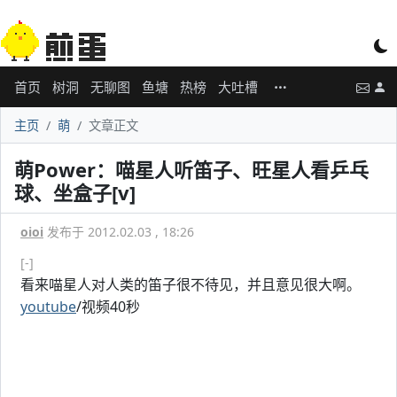
首页
树洞
无聊图
鱼塘
热榜
大吐槽
主页
萌
文章正文
萌Power：喵星人听笛子、旺星人看乒乓
球、坐盒子[v]
oioi
发布于 2012.02.03 , 18:26
[-]
看来喵星人对人类的笛子很不待见，并且意见很大啊。
youtube
/视频40秒