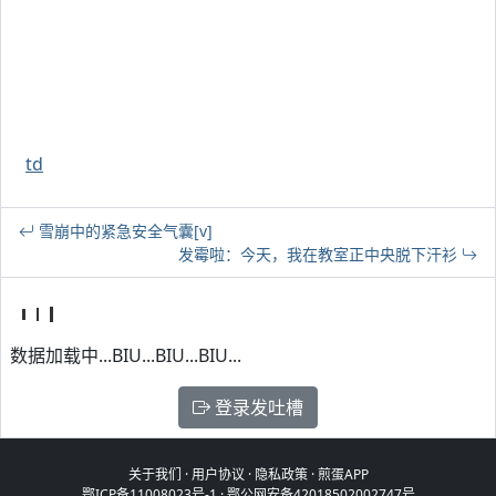
td
雪崩中的紧急安全气囊[v]
发霉啦：今天，我在教室正中央脱下汗衫
数据加载中...BIU...BIU...BIU...
登录发吐槽
关于我们
·
用户协议
·
隐私政策
·
煎蛋APP
鄂ICP备11008023号-1
·
鄂公网安备42018502002747号