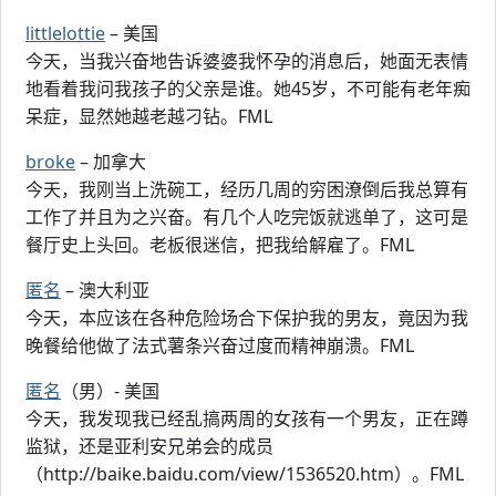
littlelottie
– 美国
今天，当我兴奋地告诉婆婆我怀孕的消息后，她面无表情
地看着我问我孩子的父亲是谁。她45岁，不可能有老年痴
呆症，显然她越老越刁钻。FML
broke
– 加拿大
今天，我刚当上洗碗工，经历几周的穷困潦倒后我总算有
工作了并且为之兴奋。有几个人吃完饭就逃单了，这可是
餐厅史上头回。老板很迷信，把我给解雇了。FML
匿名
– 澳大利亚
今天，本应该在各种危险场合下保护我的男友，竟因为我
晚餐给他做了法式薯条兴奋过度而精神崩溃。FML
匿名
（男）- 美国
今天，我发现我已经乱搞两周的女孩有一个男友，正在蹲
监狱，还是亚利安兄弟会的成员
（http://baike.baidu.com/view/1536520.htm）。FML