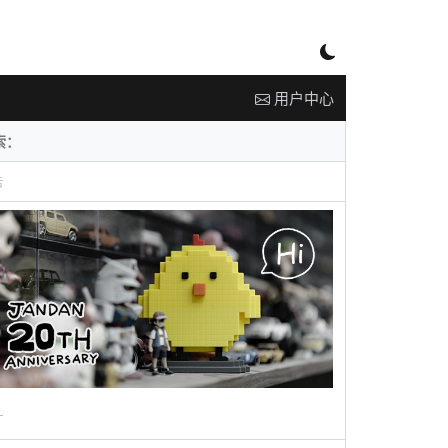
用户中心
告
广