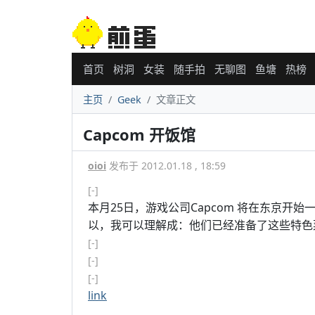
首页
树洞
女装
随手拍
无聊图
鱼塘
热榜
主页
Geek
文章正文
Capcom 开饭馆
oioi
发布于 2012.01.18 , 18:59
[-]
本月25日，游戏公司Capcom 将在东京
以，我可以理解成：他们已经准备了这些特色
[-]
[-]
[-]
link