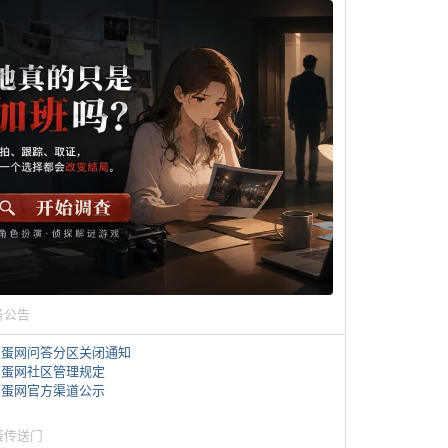
务公告
煎蛋网问答分区关闭通知
煎蛋网社区管理规定
煎蛋网官方渠道公示
蛋传送门