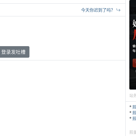
今天你迟到了吗？
登录发吐槽
站
*
*
*
煎