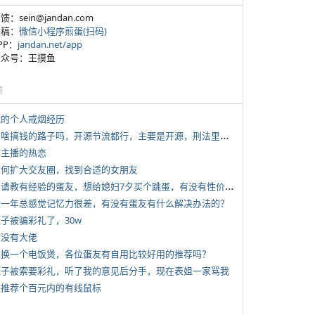
反馈：sein@jandan.com
投稿：
微信小程序煎蛋(扫码)
APP：
jandan.net/app
 公众号：王摸鱼
塘
 我的个人戒烟经历
*
有啥搞钱的路子吗，开源节流都行，主要是开源，刑法里的咱不做
女主播的热恋
 如何扩大交友圈，找到合适的女朋友
*
想请教有经验的蛋友，想给媳妇7夕买个跳蛋，有没有性价比高的推荐
 近一年总感觉记忆力很差，有没有蛋友有什么解决办法的？
侄子被骗彩礼了，30w
有没有大佬
 想换一个电饭煲，各位蛋友有自用比较好用的推荐吗？
 侄子被索要彩礼，听了我的意见后分手，现在表姐一家骂我
 求推荐个百元内的有线鼠标