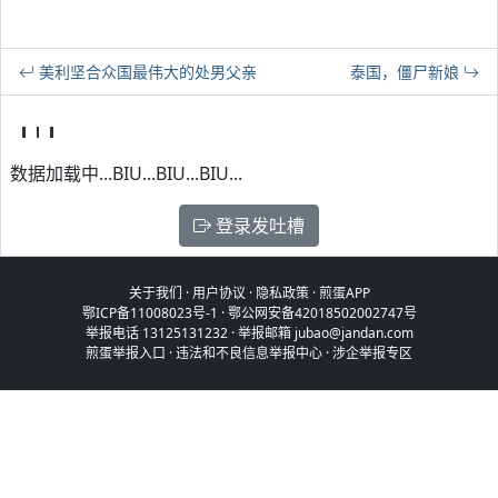
美利坚合众国最伟大的处男父亲
泰国，僵尸新娘
数据加载中...BIU...BIU...BIU...
登录发吐槽
关于我们
·
用户协议
·
隐私政策
·
煎蛋APP
鄂ICP备11008023号-1
·
鄂公网安备42018502002747号
举报电话 13125131232 · 举报邮箱 jubao@jandan.com
煎蛋举报入口
·
违法和不良信息举报中心
·
涉企举报专区