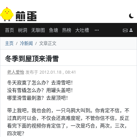
首页
树洞
无聊图
鱼塘
热榜
大吐槽
主页
冷新闻
文章正文
冬季到屋顶来滑雪
老人爱怡
发布于 2012.01.18 , 08:41
冬天寂寞了怎么办？去滑雪吧！
没有雪橇怎么办？用罐头盖吧！
哪里滑雪最刺激？去屋顶吧！
带上我吧，我也会的，一只乌鸦大叫到。你肯定不信，不
过真的可以会，不仅会还高难度呢，不管你信不信，反正
看完下面的视频你肯定信了，一次是巧合，两次，三次，
四次呢？