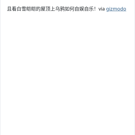
且看白雪皑皑的屋顶上乌鸦如何自娱自乐！via
gizmodo