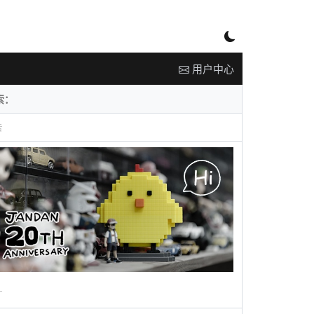
用户中心
告
广