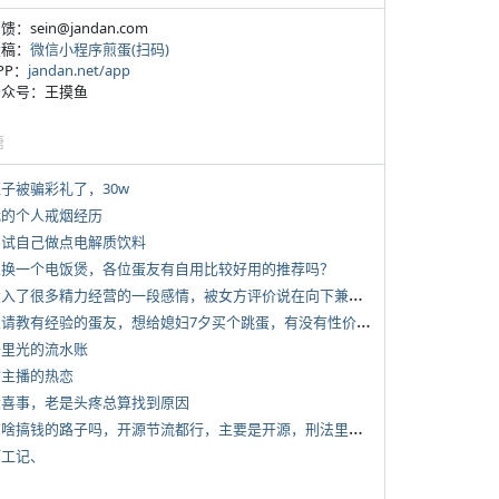
反馈：sein@jandan.com
投稿：
微信小程序煎蛋(扫码)
APP：
jandan.net/app
 公众号：王摸鱼
塘
侄子被骗彩礼了，30w
 我的个人戒烟经历
 尝试自己做点电解质饮料
 想换一个电饭煲，各位蛋友有自用比较好用的推荐吗？
*
投入了很多精力经营的一段感情，被女方评价说在向下兼容我，感觉有点破防
*
想请教有经验的蛋友，想给媳妇7夕买个跳蛋，有没有性价比高的推荐
 千里光的流水账
女主播的热恋
 大喜事，老是头疼总算找到原因
*
有啥搞钱的路子吗，开源节流都行，主要是开源，刑法里的咱不做
打工记、