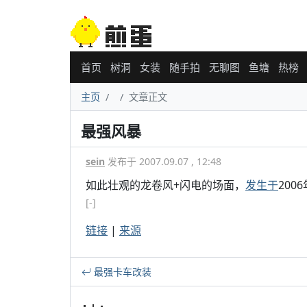
首页
树洞
女装
随手拍
无聊图
鱼塘
热榜
主页
文章正文
最强风暴
sein
发布于 2007.09.07 , 12:48
如此壮观的龙卷风+闪电的场面，
发生于
2006
[-]
链接
|
来源
最强卡车改装