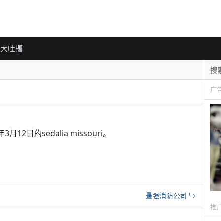
大吐槽
广
年3月12日的sedalia missouri。
最强消防公司
推