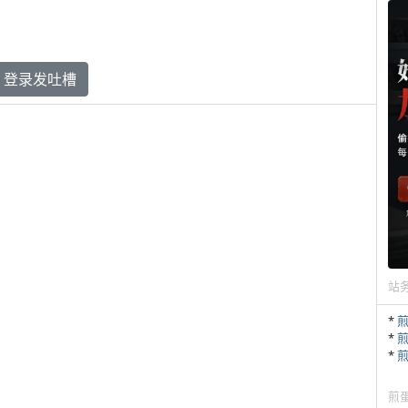
登录发吐槽
站
*
*
*
煎