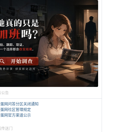
务公告
煎蛋网问答分区关闭通知
煎蛋网社区管理规定
煎蛋网官方渠道公示
蛋传送门