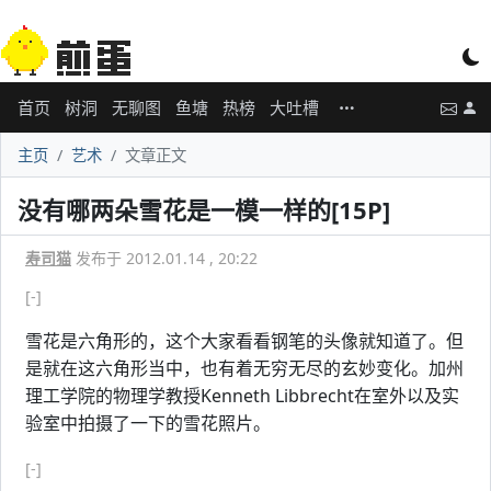
首页
树洞
无聊图
鱼塘
热榜
大吐槽
主页
艺术
文章正文
没有哪两朵雪花是一模一样的[15P]
寿司猫
发布于 2012.01.14 , 20:22
[-]
雪花是六角形的，这个大家看看钢笔的头像就知道了。但
是就在这六角形当中，也有着无穷无尽的玄妙变化。加州
理工学院的物理学教授Kenneth Libbrecht在室外以及实
验室中拍摄了一下的雪花照片。
[-]