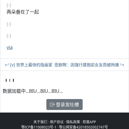
[-]
两朵叠在了一起
[-]
[-]
via
[v] 世界上最快的指画家
悲剧啊：因强行搂抱前女友而被拘捕
数据加载中...BIU...BIU...BIU...
登录发吐槽
关于我们
·
用户协议
·
隐私政策
·
煎蛋APP
鄂ICP备11008023号-1
·
鄂公网安备42018502002747号