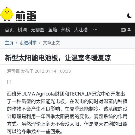
首页
树洞
无聊图
鱼塘
热榜
大吐槽
主页
走进科学
文章正文
新型太阳能电池板，让温室冬暖夏凉
寿司猫
发布于 2012.01.14 , 00:38
[-]
西班牙ULMA Agrícola财团和TECNALIA研究中心开发出
了一种新型的太阳能光电板，在发电的同时对温室内种植
的作物不会产生不良影响，在夏季还能制冷。该系统的设
计原理是利用一年四季太阳高度的变化，调整系统的作用
方式。虽然理论上冬天不会没太阳，但是夏天过剩的日照
可以给冬季找补一些回来。