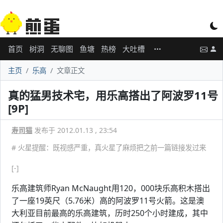
首页
树洞
无聊图
鱼塘
热榜
大吐槽
主页
乐高
文章正文
真的猛男技术宅，用乐高搭出了阿波罗11号
[9P]
寿司猫
发布于 2012.01.13 , 23:54
# 火星提醒：既视感严重，真火星了麻烦把之前一篇链接发过来
[-]
乐高建筑师Ryan McNaught用120，000块乐高积木搭出
了一座19英尺（5.76米）高的阿波罗11号火箭。这是澳
大利亚目前最高的乐高建筑，历时250个小时建成，其中