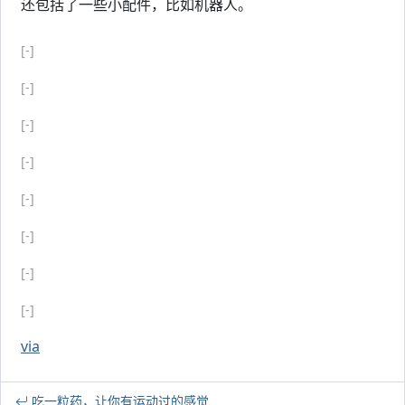
还包括了一些小配件，比如机器人。
[-]
[-]
[-]
[-]
[-]
[-]
[-]
[-]
via
吃一粒药，让你有运动过的感觉