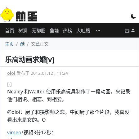
首页
树洞
无聊图
鱼塘
热榜
大吐槽
主页
酷
文章正文
乐高动画求婚[v]
oioi
发布于 2012.01.12 , 11:24
[-]
Nealey 和Walter 使用乐高玩具制作了一段动画，来记录
他们相识、相恋、到相爱。
@oioi：厨子和摄影师之恋，中间厨子那个片段，我真没
看出来是女的。O
vimeo
/视频3分12秒：