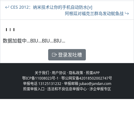
CES 2012：纳米技术让你的手机自动防水[v]
阿根廷对福克兰群岛发动鱿鱼战
数据加载中...BIU...BIU...BIU...
登录发吐槽
关于我们
·
用户协议
·
隐私政策
·
煎蛋APP
鄂ICP备11008023号-1
·
鄂公网安备42018502002747号
举报电话 13125131232 · 举报邮箱 jubao@jandan.com
煎蛋举报入口
·
违法和不良信息举报中心
·
涉企举报专区