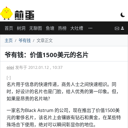
首页
树洞
无聊图
鱼塘
热榜
大吐槽
主页
爷有钱
文章正文
爷有钱：价值1500美元的名片
oioi
发布于 2012.01.12 , 10:37
[-]
名片用于信息的快速传递，商务人士之间快速相识。同
时，好设计的名片也是门脸，给人优秀的第一印象。但，
如果是昂贵的名片呐？
一家名为Black Astrum 的公司，现在推出了价值1500美
元的奢侈名片，该名片上会镶嵌有钻石和黄金，在某些特
殊场合下使用，绝对可以瞬间彰显你的地位。