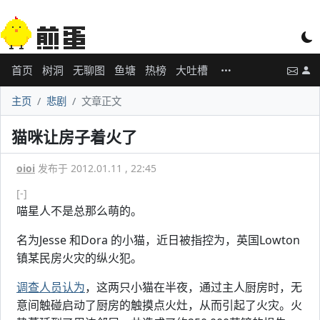
首页
树洞
无聊图
鱼塘
热榜
大吐槽
主页
悲剧
文章正文
猫咪让房子着火了
oioi
发布于 2012.01.11 , 22:45
[-]
喵星人不是总那么萌的。
名为Jesse 和Dora 的小猫，近日被指控为，英国Lowton
镇某民房火灾的纵火犯。
调查人员认为
，这两只小猫在半夜，通过主人厨房时，无
意间触碰启动了厨房的触摸点火灶，从而引起了火灾。火