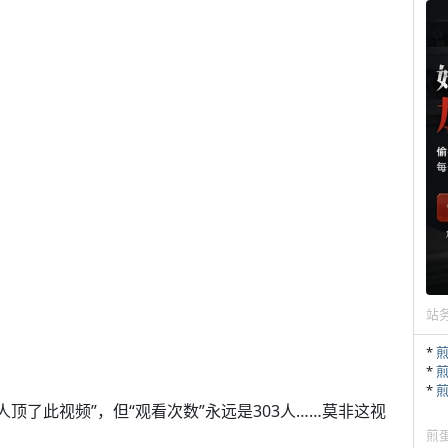
站
*
*
*
人顶了此视频”，但“观看次数”永远是303人……莫非这视
煎