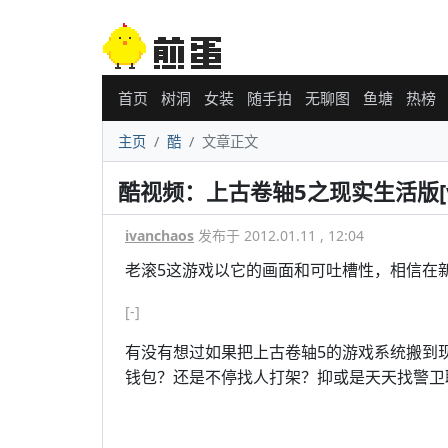
首页
树洞
女装
随手拍
无聊图
鱼塘
热榜
主页
酷
文章正文
酷视频：上古卷轴5之现实生活版[v
ivanchaos
发布于 2012.01.11 , 12:04
老滚5这游戏以它的画面和可吐槽性，相信在
[-]
有没有想过如果把上古卷轴5的游戏系统搬到
钱包？还是不停找人打架？抑或是天天找警卫