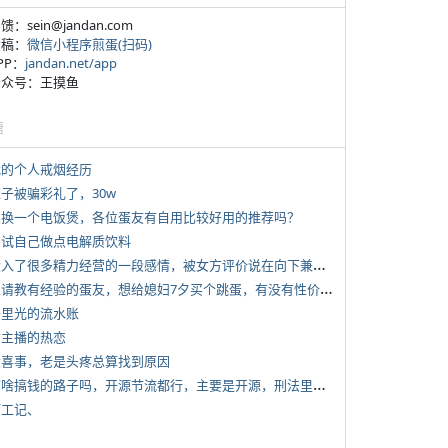
反馈：sein@jandan.com
投稿：
微信小程序煎蛋(扫码)
APP：
jandan.net/app
 公众号：王摸鱼
塘
 我的个人戒烟经历
侄子被骗彩礼了，30w
 想换一个电饭煲，各位蛋友有自用比较好用的推荐吗？
 尝试自己做点电解质饮料
*
投入了很多精力经营的一段感情，被女方评价说在向下兼容我，感觉有点破防
*
想请教有经验的蛋友，想给媳妇7夕买个跳蛋，有没有性价比高的推荐
 千里光的流水账
女主播的热恋
 大喜事，老是头疼总算找到原因
*
有啥搞钱的路子吗，开源节流都行，主要是开源，刑法里的咱不做
打工记、