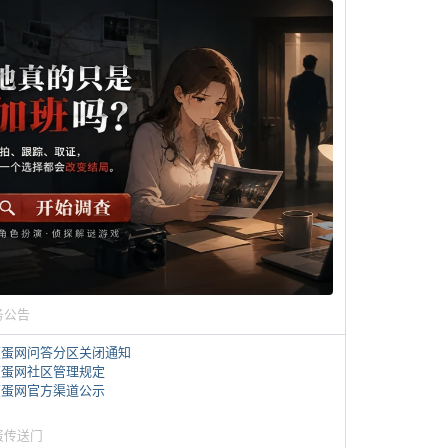
务公告
煎蛋网问答分区关闭通知
煎蛋网社区管理规定
煎蛋网官方渠道公示
蛋传送门