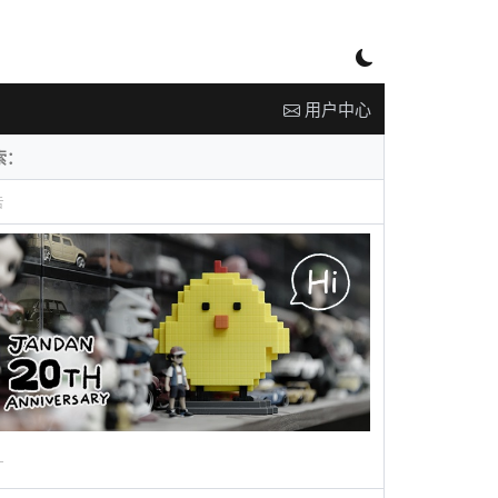
用户中心
告
广