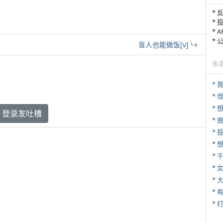
* 
* 
* 
*
盲人也能做饭[v]
鱼
*
* 
*
登录发吐槽
*
*
* 
*
* 