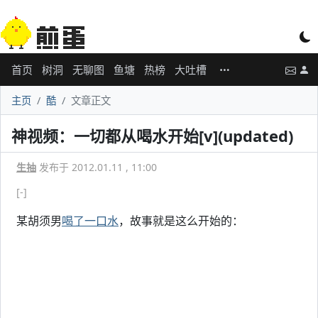
首页
树洞
无聊图
鱼塘
热榜
大吐槽
主页
酷
文章正文
神视频：一切都从喝水开始[v](updated)
生抽
发布于 2012.01.11 , 11:00
[-]
某胡须男
喝了一口水
，故事就是这么开始的：