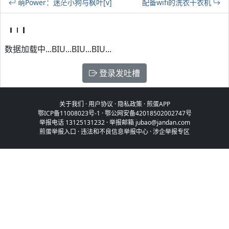
萌Power：迷茫小狗与枫叶[v]
配备wifi的洗衣干衣机
数据加载中...BIU...BIU...BIU...
登录发吐槽
关于我们
·
用户协议
·
隐私政策
·
煎蛋APP
鄂ICP备11008023号-1
·
鄂公网安备42018502002747号
举报电话 13125131232 · 举报邮箱 jubao@jandan.com
煎蛋举报入口
·
违法和不良信息举报中心
·
涉企举报专区