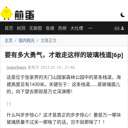
首页
树洞
无聊图
鱼塘
热榜
大吐槽
主页
国内观光
文章正文
要有多大勇气，才敢走这样的玻璃栈道[6p]
ivanchaos
发布于 2012.01.10 , 21:46
这是位于张家界的天门山国家森林公园中的某条栈道，海
拔高度足有1430米。关键在于：这条栈道……是玻璃面儿
的，向下望去那就是万丈深渊哪！
[-]
什么叫步步惊心？这才是真正的步步惊心！要是万一哪块
玻璃质量不过关一那啥了的话，岂不就那啥了？！