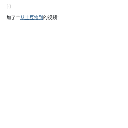
[-]
加了个
从土豆搜到
的视频：