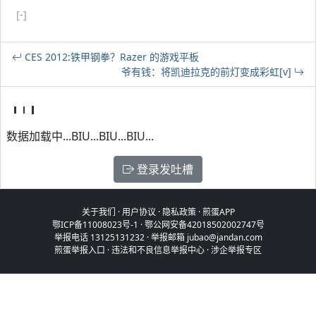
[-]
CES 2012:铁甲钢拳？Razer 的游戏平板
爷有钱：将凯迪拉克的前灯变成彩虹[v]
数据加载中...BIU...BIU...BIU...
登录发吐槽
关于我们
·
用户协议
·
隐私政策
·
煎蛋APP
鄂ICP备11008023号-1
·
鄂公网安备42018502002747号
举报电话 13125131232 · 举报邮箱 jubao@jandan.com
煎蛋举报入口
·
违法和不良信息举报中心
·
涉企举报专区