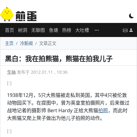
首页
树洞
无聊图
鱼塘
热榜
大吐槽
主页
冷新闻
文章正文
黑白：我在拍熊猫，熊猫在拍我儿子
生抽
发布于 2012.01.11 , 10:36
[-]
1938年12月，5只大熊猫被走私到英国，其中4只被伦敦
动物园买下。在提图中，曾为英皇室拍摄照片，后来做过
战地记者的摄影师 Bert Hardy 正给大熊猫
拍照
，而此时
大熊猫又爬上凳子做出为他儿子拍照的动作。
[-]