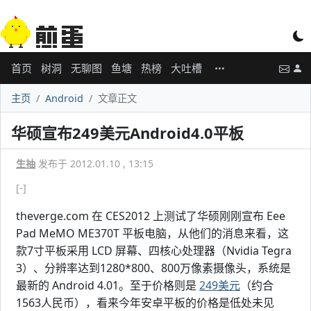
首页
树洞
无聊图
鱼塘
热榜
大吐槽
主页
Android
文章正文
华硕宣布249美元Android4.0平板
生抽
发布于 2012.01.10 , 13:15
[-]
theverge.com 在 CES2012 上测试了华硕刚刚宣布 Eee
Pad MeMO ME370T 平板电脑，从他们的消息来看，这
款7寸平板采用 LCD 屏幕、四核心处理器（Nvidia Tegra
3）、分辨率达到1280*800、800万像素摄像头，系统是
最新的 Android 4.01。至于价格则是
249美元
（约合
1563人民币），看来今年安卓平板的价格是低处未见