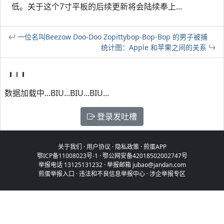
低。关于这个7寸平板的后续更新将会陆续奉上...
一位名叫Beezow Doo-Doo Zopittybop-Bop-Bop 的男子被捕
统计图：Apple 和苹果之间的关系
数据加载中...BIU...BIU...BIU...
登录发吐槽
关于我们
·
用户协议
·
隐私政策
·
煎蛋APP
鄂ICP备11008023号-1
·
鄂公网安备42018502002747号
举报电话 13125131232 · 举报邮箱 jubao@jandan.com
煎蛋举报入口
·
违法和不良信息举报中心
·
涉企举报专区