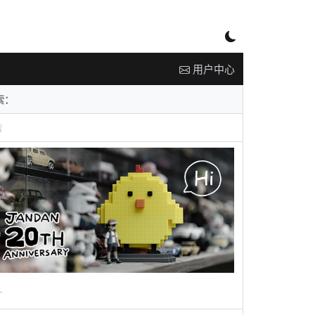
用户中心
告
广