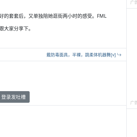
广
好的套套后，又单独陪她逛街两小时的感受。FML
跟大家分享下。
戴防毒面具，半裸，跳柔体机器舞[v]
登录发吐槽
广