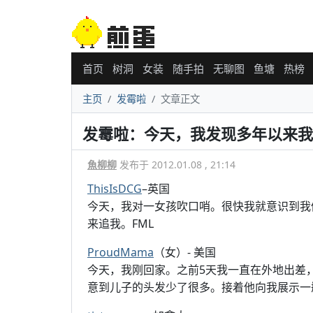
首页
树洞
女装
随手拍
无聊图
鱼塘
热榜
主页
发霉啦
文章正文
发霉啦：今天，我发现多年以来我
魚柳柳
发布于 2012.01.08 , 21:14
ThisIsDCG
–英国
今天，我对一女孩吹口哨。很快我就意识到我
来追我。FML
ProudMama
（女）- 美国
今天，我刚回家。之前5天我一直在外地出差
意到儿子的头发少了很多。接着他向我展示一