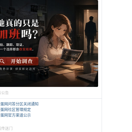
务公告
煎蛋网问答分区关闭通知
煎蛋网社区管理规定
煎蛋网官方渠道公示
蛋传送门