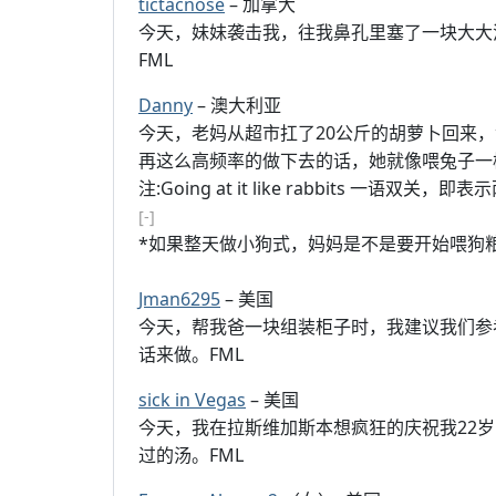
tictacnose
– 加拿大
今天，妹妹袭击我，往我鼻孔里塞了一块大大
FML
Danny
– 澳大利亚
今天，老妈从超市扛了20公斤的胡萝卜回来
再这么高频率的做下去的话，她就像喂兔子一
注:Going at it like rabbits 一
[-]
*如果整天做小狗式，妈妈是不是要开始喂狗
Jman6295
– 美国
今天，帮我爸一块组装柜子时，我建议我们参
话来做。FML
sick in Vegas
– 美国
今天，我在拉斯维加斯本想疯狂的庆祝我22
过的汤。FML