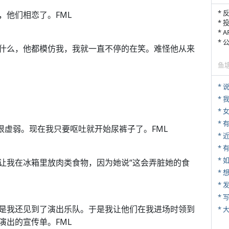
* 
，他们相恋了。FML
* 
* 
*
什么，他都模仿我，我就一直不停的在笑。难怪他从来
鱼
*
*
*
很虚弱。现在我只要呕吐就开始尿裤子了。FML
*
* 
*
让我在冰箱里放肉类食物，因为她说“这会弄脏她的食
*
* 
是我还见到了演出乐队。于是我让他们在我进场时领到
*
演出的宣传单。FML