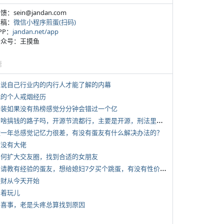
反馈：sein@jandan.com
投稿：
微信小程序煎蛋(扫码)
APP：
jandan.net/app
 公众号：王摸鱼
塘
 说说自己行业内的内行人才能了解的内幕
 我的个人戒烟经历
 女装如果没有热榜感觉分分钟会错过一个亿
*
有啥搞钱的路子吗，开源节流都行，主要是开源，刑法里的咱不做
 近一年总感觉记忆力很差，有没有蛋友有什么解决办法的？
有没有大佬
 如何扩大交友圈，找到合适的女朋友
*
想请教有经验的蛋友，想给媳妇7夕买个跳蛋，有没有性价比高的推荐
 发财从今天开始
写着玩儿
 大喜事，老是头疼总算找到原因