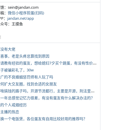
反馈：sein@jandan.com
投稿：
微信小程序煎蛋(扫码)
APP：
jandan.net/app
 公众号：王摸鱼
塘
有没有大佬
 大喜事，老是头疼总算找到原因
*
想请教有经验的蛋友，想给媳妇7夕买个跳蛋，有没有性价比高的推荐
侄子被骗彩礼了，30w
 推广的不良婚姻惩罚师有人玩了吗
 如何扩大交友圈，找到合适的女朋友
*
有啥搞钱的路子吗，开源节流都行，主要是开源，刑法里的咱不做
 近一年总感觉记忆力很差，有没有蛋友有什么解决办法的？
 我的个人戒烟经历
女主播的热恋
 想换一个电饭煲，各位蛋友有自用比较好用的推荐吗？