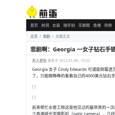
首页
树洞
女装
随手拍
无聊图
鱼塘
热榜
主页
悲剧
文章正文
悲剧啊：Georgia 一女子钻石
老人爱怡
发布于 2012.01.08 , 15:22
Georgia 女子 Cindy Edwards 
了，只能眼睁睁的看着自己的4000美元钻石
[-]
[-]
前来帮忙水管工称这是他见过的最昂贵的一次
个高速磁光学摄影机（optic camera