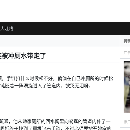
大吐槽
广
手链被冲厕水带走了
可谓是倒霉透顶，手链扣什么时候松不好，偏偏在自己冲厕所的时候松
手链随着一阵涡旋进入了管道内，欲哭无泪呀。
疏通，他从她家厕所的回水阀里向蜿蜒的管道内伸了一
推
），几经周折终于找到了那根钻石手链，不过必须要挖开她家的