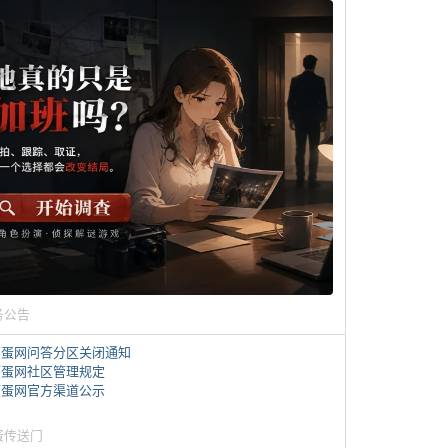
务公告
煎蛋网问答分区关闭通知
煎蛋网社区管理规定
煎蛋网官方渠道公示
蛋传送门