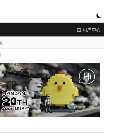
用户中心
告
广