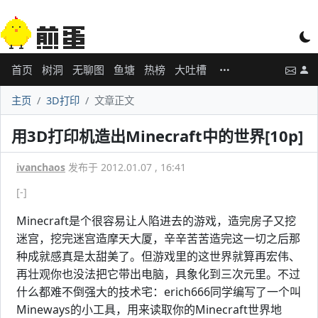
首页
树洞
无聊图
鱼塘
热榜
大吐槽
主页
3D打印
文章正文
用3D打印机造出Minecraft中的世界[10p]
ivanchaos
发布于 2012.01.07 , 16:41
[-]
Minecraft是个很容易让人陷进去的游戏，造完房子又挖
迷宫，挖完迷宫造摩天大厦，辛辛苦苦造完这一切之后那
种成就感真是太甜美了。但游戏里的这世界就算再宏伟、
再壮观你也没法把它带出电脑，具象化到三次元里。不过
什么都难不倒强大的技术宅：erich666同学编写了一个叫
Mineways的小工具，用来读取你的Minecraft世界地