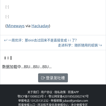
[-]
[-]
(
Mineways
via
Hackaday
)
一周优评：那oioi去过回来不是直接变成 i i 了？
走进科学：随折随用的纸锅
数据加载中...BIU...BIU...BIU...
登录发吐槽
关于我们
·
用户协议
·
隐私政策
·
煎蛋APP
鄂ICP备11008023号-1
·
鄂公网安备42018502002747号
举报电话 13125131232 · 举报邮箱 jubao@jandan.com
煎蛋举报入口
·
违法和不良信息举报中心
·
涉企举报专区