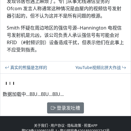
发现邻居也遇上麻烦了。专门从事无线通信业务的
Ofcom 发言人称通常这种情况是由屋内的视频信号发射
器引起的，但不认为这并不是所有问题的根源。
Smith 怀疑在周边地区的强信号源--Hannington 电视信
号发射机是元凶，该公司负责人承认强信号有可能会对
RFID （#射频识别）设备造成干扰，但表示他们在此事上
不应受到指责。
真实的熊猫是怎样的
YouTube视频比拼大作战
数据加载中...BIU...BIU...BIU...
登录发吐槽
关于我们
·
用户协议
·
隐私政策
·
煎蛋APP
鄂ICP备11008023号-1
·
鄂公网安备42018502002747号