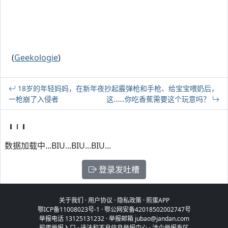
(
Geekologie
)
18岁的年轻妈妈，在新年夜抄起霰弹枪和手枪、给宝宝喂奶后，
一枪崩了入侵者
这……你吃香蕉需要这个玩意吗？
数据加载中...BIU...BIU...BIU...
登录发吐槽
关于我们
·
用户协议
·
隐私政策
·
煎蛋APP
鄂ICP备11008023号-1
·
鄂公网安备42018502002747号
举报电话 13125131232 · 举报邮箱 jubao@jandan.com
煎蛋举报入口
·
违法和不良信息举报中心
·
涉企举报专区