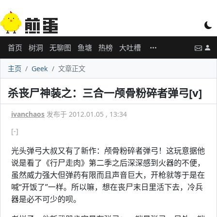
首页
树洞
无聊图
鱼塘
热榜
大吐槽
主页
Geek
文章正文
杀丧尸神装之：三合一颅骨粉碎者弹弓[v]
ivanchaos
发布于 2012.01.05 , 13:34
[-]
光头弹弓大叔又有了新作：颅骨粉碎者弹弓！这玩意据他
说是看了《行尸走肉》第二季之后深深感到火器的不便，
虽然威力强大但弹药有限而且声音巨大，开枪就等于是在
喊“开饭了”一样。所以嘛，想在丧尸末日里活下去，冷兵
器是必不可少的呗。