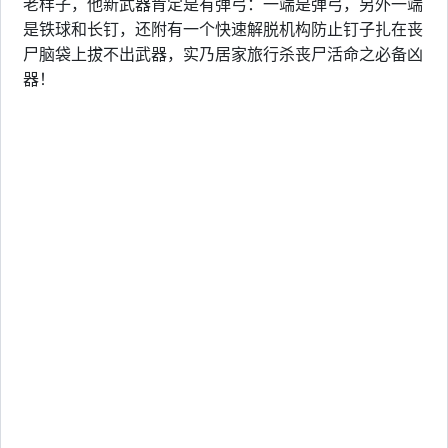
老样子，他新武器肯定是有弹弓：一端是弹弓，另外一端
是铁球和长钉，还附有一个快速解脱机构防止钉子扎在丧
尸脑袋上拔不出武器，实乃居家旅行杀丧尸活命之必备凶
器！