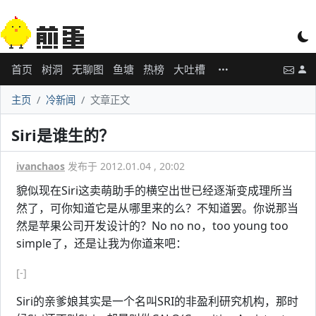
首页
树洞
无聊图
鱼塘
热榜
大吐槽
主页
冷新闻
文章正文
Siri是谁生的？
ivanchaos
发布于 2012.01.04 , 20:02
貌似现在Siri这卖萌助手的横空出世已经逐渐变成理所当
然了，可你知道它是从哪里来的么？不知道罢。你说那当
然是苹果公司开发设计的？No no no，too young too
simple了，还是让我为你道来吧：
[-]
Siri的亲爹娘其实是一个名叫SRI的非盈利研究机构，那时