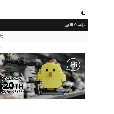
用户中心
告
广