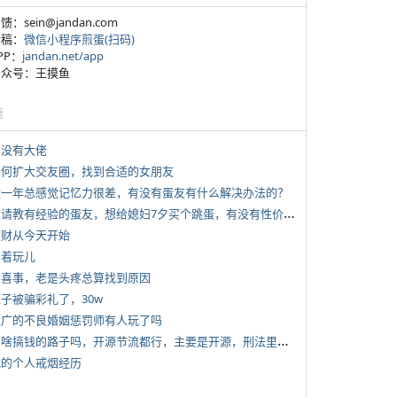
反馈：sein@jandan.com
投稿：
微信小程序煎蛋(扫码)
APP：
jandan.net/app
 公众号：王摸鱼
塘
有没有大佬
 如何扩大交友圈，找到合适的女朋友
 近一年总感觉记忆力很差，有没有蛋友有什么解决办法的？
*
想请教有经验的蛋友，想给媳妇7夕买个跳蛋，有没有性价比高的推荐
 发财从今天开始
写着玩儿
 大喜事，老是头疼总算找到原因
侄子被骗彩礼了，30w
 推广的不良婚姻惩罚师有人玩了吗
*
有啥搞钱的路子吗，开源节流都行，主要是开源，刑法里的咱不做
 我的个人戒烟经历