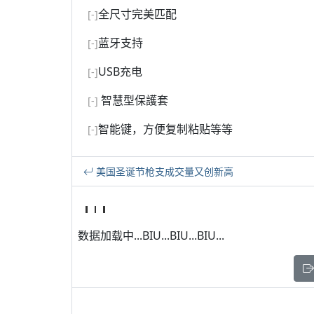
全尺寸完美匹配
[-]
蓝牙支持
[-]
USB充电
[-]
智慧型保護套
[-]
智能键，方便复制粘贴等等
[-]
美国圣诞节枪支成交量又创新高
数据加载中...BIU...BIU...BIU...