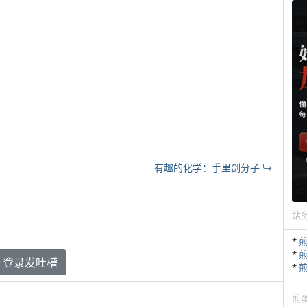
有趣的化学：手里剑分子
站
*
*
登录发吐槽
*
煎