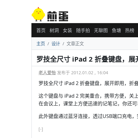
首页
树洞
女装
随手拍
无聊图
鱼塘
热榜
主页
设计
文章正文
罗技全尺寸 iPad 2 折叠键盘
老人爱怡
发布于 2012.01.02 , 16:04
罗技全尺寸 iPad 2 折叠键盘，展开即用，折
这个键盘与 iPad 2 完美重合，携带方便，
在会议上，课堂上方便迅速的记笔记，你还可以
此外键盘通过蓝牙连接，透过USB端口充电，
[-]