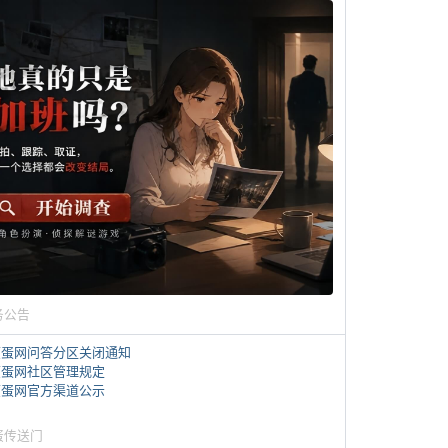
务公告
煎蛋网问答分区关闭通知
煎蛋网社区管理规定
煎蛋网官方渠道公示
蛋传送门