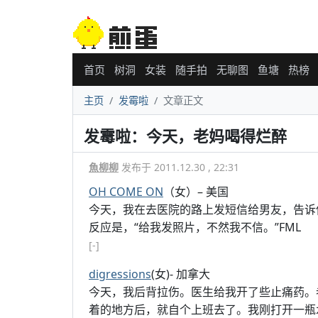
首页
树洞
女装
随手拍
无聊图
鱼塘
热榜
主页
发霉啦
文章正文
发霉啦：今天，老妈喝得烂醉
魚柳柳
发布于 2011.12.30 , 22:31
OH COME ON
（女）– 美国
今天，我在去医院的路上发短信给男友，告诉
反应是，“给我发照片，不然我不信。”FML
[-]
digressions
(女)- 加拿大
今天，我后背拉伤。医生给我开了些止痛药。
着的地方后，就自个上班去了。我刚打开一瓶