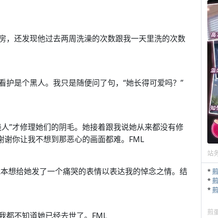
房，还发现他过去两周洗澡的次数跟我一天里洗的次数
看护是个黑人。我只是随便问了句，“她长得可爱吗？”
贱人”才修理她们的阴毛。她接着跟我说她从来都没有修
谢谢你让我不想到那恶心的画面都难。FML
站
我本想给她发了一个痛哭的表情以表达我的悼念之情。结
*
*
*
煎
我都不知道她已经去世了。FML