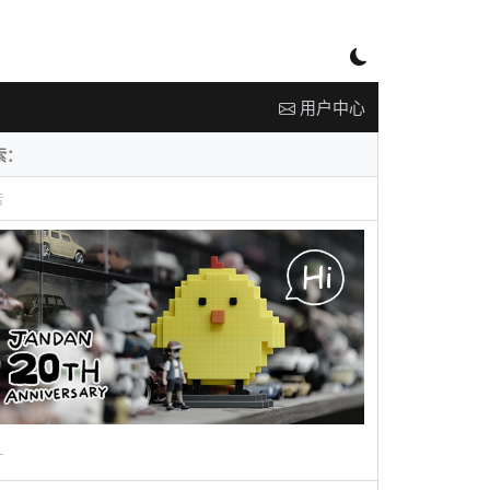
用户中心
告
广