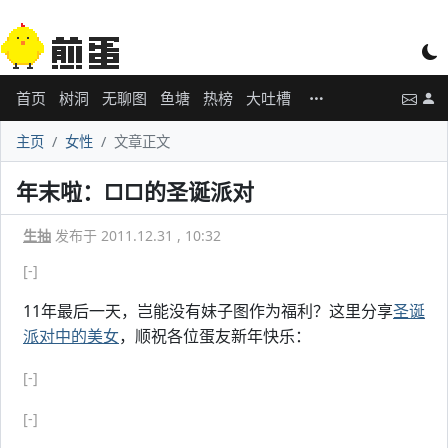
首页
树洞
无聊图
鱼塘
热榜
大吐槽
主页
女性
文章正文
年末啦：□□的圣诞派对
生抽
发布于 2011.12.31 , 10:32
[-]
11年最后一天，岂能没有妹子图作为福利？这里分享
圣诞
派对中的美女
，顺祝各位蛋友新年快乐：
[-]
[-]