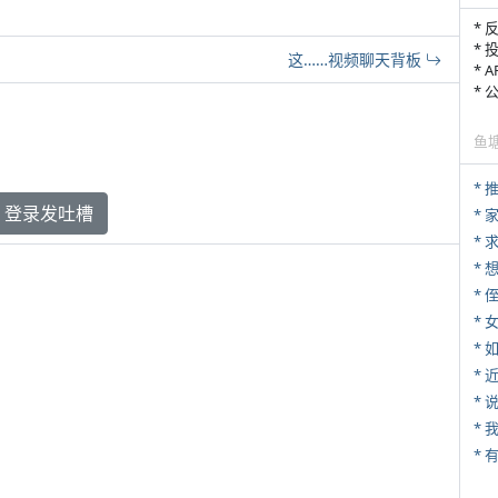
* 
* 
这……视频聊天背板
* 
*
鱼
*
登录发吐槽
*
*
* 
*
*
*
*
*