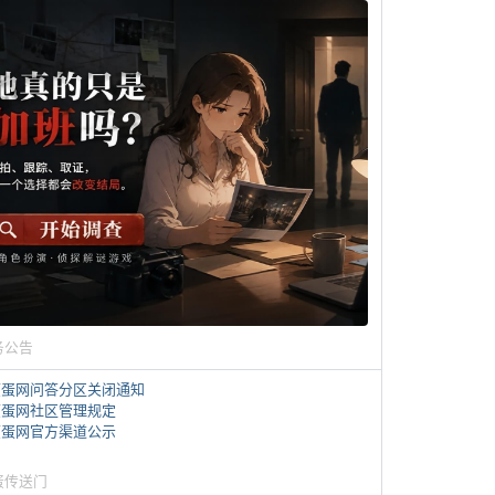
务公告
煎蛋网问答分区关闭通知
煎蛋网社区管理规定
煎蛋网官方渠道公示
蛋传送门