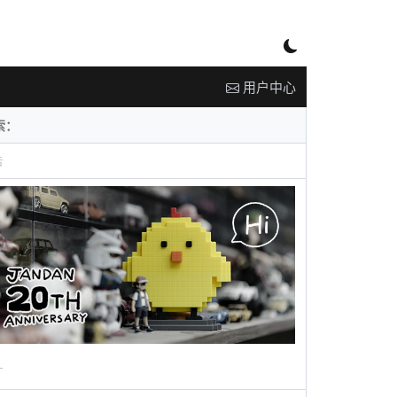
用户中心
告
广