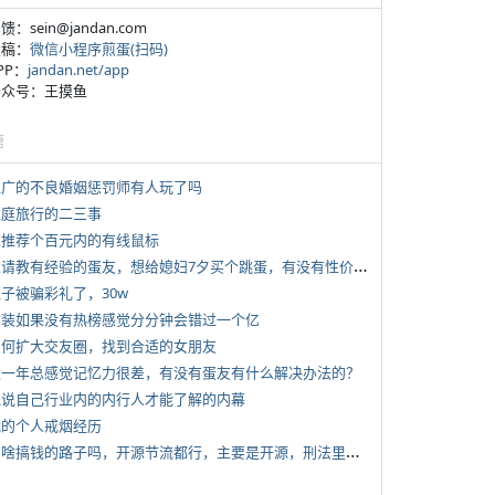
反馈：sein@jandan.com
投稿：
微信小程序煎蛋(扫码)
APP：
jandan.net/app
 公众号：王摸鱼
塘
 推广的不良婚姻惩罚师有人玩了吗
 家庭旅行的二三事
 求推荐个百元内的有线鼠标
*
想请教有经验的蛋友，想给媳妇7夕买个跳蛋，有没有性价比高的推荐
侄子被骗彩礼了，30w
 女装如果没有热榜感觉分分钟会错过一个亿
 如何扩大交友圈，找到合适的女朋友
 近一年总感觉记忆力很差，有没有蛋友有什么解决办法的？
 说说自己行业内的内行人才能了解的内幕
 我的个人戒烟经历
*
有啥搞钱的路子吗，开源节流都行，主要是开源，刑法里的咱不做