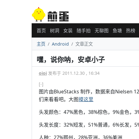
首页
树洞
女装
随手拍
无聊图
鱼塘
热榜
主页
Android
文章正文
嘿，说你呐，安卓小子
oioi
发布于 2011.12.30 , 16:34
[-]
图片由BlueStacks 制作，数据来自Nielse
们来看看吧。大图
摸这里
头发颜色：47%黑色，38%棕色，9%金色，3
头发长度：32%短发，51%普通，6%长发，
人种：27%鄂州，28%亚洲，36%美洲