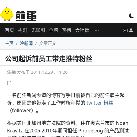
首页
树洞
无聊图
鱼塘
热榜
大吐槽
主页
冷新闻
文章正文
公司起诉前员工带走推特粉丝
生抽
发布于 2011.12.29 , 11:26
[-]
一名前任新闻频道的博客写手日前被自己的前任雇主起
诉，原因是他带走了工作时所积攒的
twitter 粉丝
（follower）。
根据美国北加州地方法院的资料，住在奥克兰市的 Noah
Kravitz 在2006-2010年期间担任 PhoneDog 的产品测试