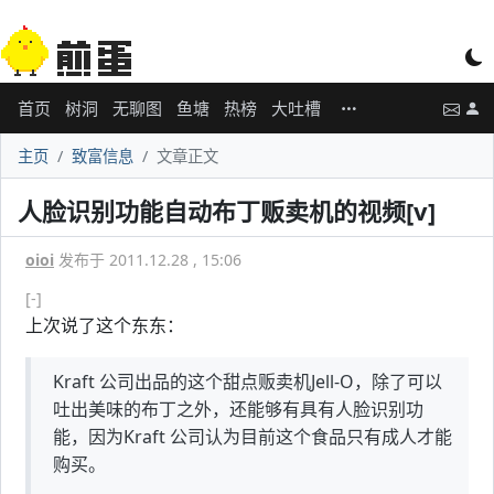
首页
树洞
无聊图
鱼塘
热榜
大吐槽
主页
致富信息
文章正文
人脸识别功能自动布丁贩卖机的视频[v]
oioi
发布于 2011.12.28 , 15:06
[-]
上次说了这个东东：
Kraft 公司出品的这个甜点贩卖机Jell-O，除了可以
吐出美味的布丁之外，还能够有具有人脸识别功
能，因为Kraft 公司认为目前这个食品只有成人才能
购买。