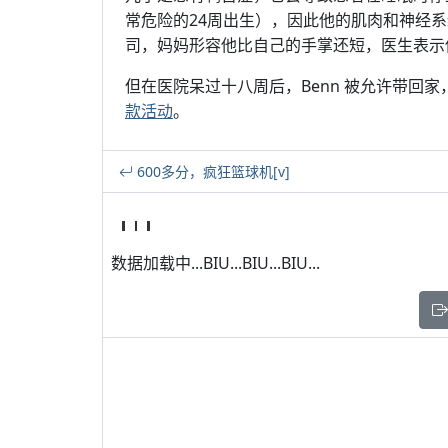
常危险的24周出生），因此他的肌肉和神经
司，妈妈形容他比自己的手掌还短，医生表示
但在医院呆过十八周后，Benn 被允许带回
款活动
。
600多分，疯狂篮球机[v]
数据加载中...BIU...BIU...BIU...