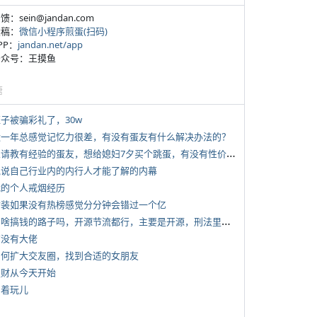
反馈：sein@jandan.com
投稿：
微信小程序煎蛋(扫码)
APP：
jandan.net/app
 公众号：王摸鱼
塘
侄子被骗彩礼了，30w
 近一年总感觉记忆力很差，有没有蛋友有什么解决办法的？
*
想请教有经验的蛋友，想给媳妇7夕买个跳蛋，有没有性价比高的推荐
 说说自己行业内的内行人才能了解的内幕
 我的个人戒烟经历
 女装如果没有热榜感觉分分钟会错过一个亿
*
有啥搞钱的路子吗，开源节流都行，主要是开源，刑法里的咱不做
有没有大佬
 如何扩大交友圈，找到合适的女朋友
 发财从今天开始
写着玩儿