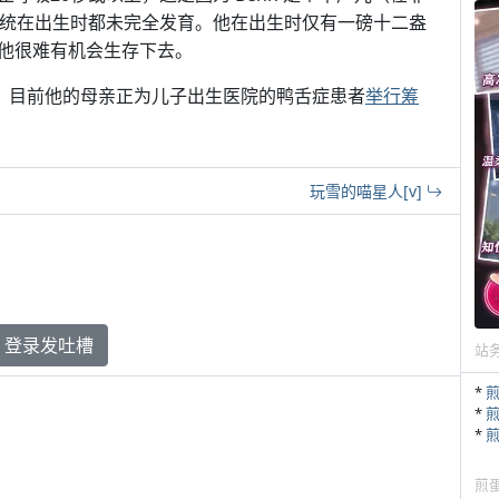
系统在出生时都未完全发育。他在出生时仅有一磅十二盎
他很难有机会生存下去。
家，目前他的母亲正为儿子出生医院的鸭舌症患者
举行筹
玩雪的喵星人[v]
登录发吐槽
站
*
*
*
煎