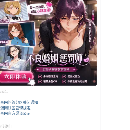
务公告
煎蛋网问答分区关闭通知
煎蛋网社区管理规定
煎蛋网官方渠道公示
蛋传送门