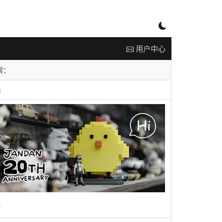
用户中心
告
广