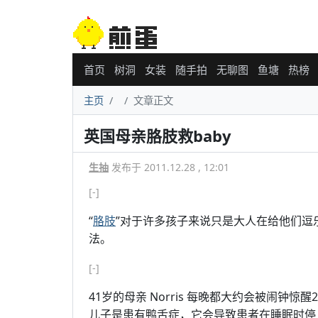
首页
树洞
女装
随手拍
无聊图
鱼塘
热榜
主页
文章正文
英国母亲胳肢救baby
生抽
发布于 2011.12.28 , 12:01
[-]
“
胳肢
”对于许多孩子来说只是大人在给他们逗乐
法。
[-]
41岁的母亲 Norris 每晚都大约会被闹钟
儿子是患有鸭舌症，它会导致患者在睡眠时停止