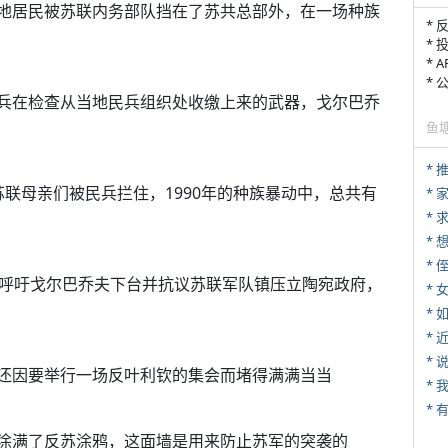
，当地居民被苏联内务部队挡在了苏共总部外，在一场种族
* 
* 
* 
*
联伞兵在检查从当地民兵组织处收缴上来的武器，戈尔巴乔
鱼
*
的苏联母亲们被民兵拦住，1990年的种族暴动中，总共有
*
*
* 
0万人呼吁戈尔巴乔夫下台并抗议苏联军队镇压立陶宛政府，
*
*
*
*
刚才还因要举行一场反叶利钦的集会而堵得满满当当
*
墙上涂满了反苏涂鸦，这面墙是用来防止苏军的突袭的