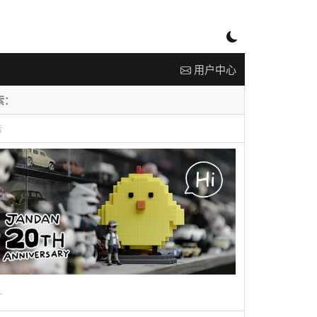
用户中心
告
广