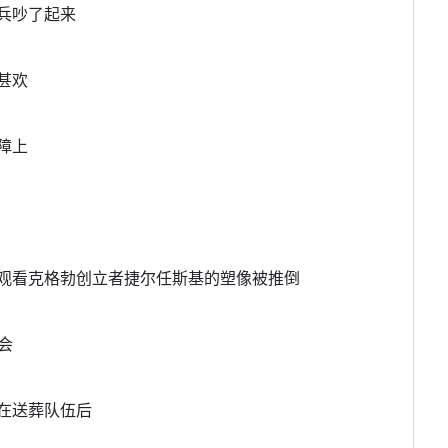
士兵吵了起来
甚欢
障上
人们观看克格勃创立者捷尔任斯基的塑像被推倒
会
跟在送葬队伍后