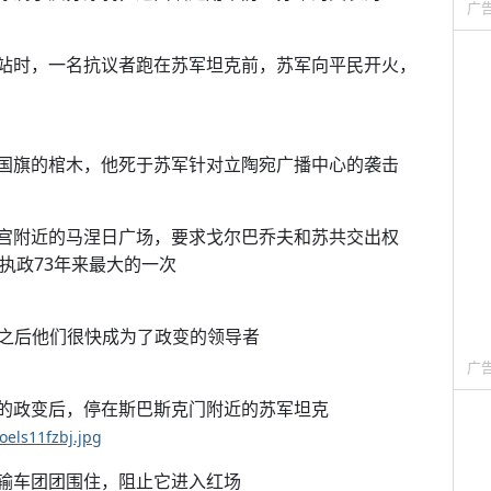
广
电视站时，一名抗议者跑在苏军坦克前，苏军向平民开火，
陶宛国旗的棺木，他死于苏军针对立陶宛广播中心的袭击
姆林宫附近的马涅日广场，要求戈尔巴乔夫和苏共交出权
执政73年来最大的一次
之后他们很快成为了政变的领导者
广
乔夫的政变后，停在斯巴斯克门附近的苏军坦克
els11fzbj.jpg
运输车团团围住，阻止它进入红场