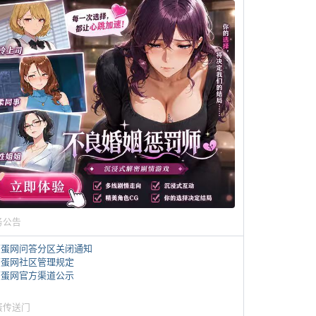
务公告
煎蛋网问答分区关闭通知
煎蛋网社区管理规定
煎蛋网官方渠道公示
蛋传送门