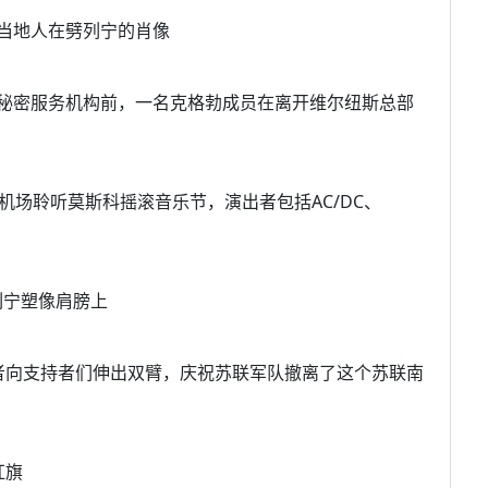
，当地人在劈列宁的肖像
苏联秘密服务机构前，一名克格勃成员在离开维尔纽斯总部
飞机场聆听莫斯科摇滚音乐节，演出者包括AC/DC、
列宁塑像肩膀上
主义者向支持者们伸出双臂，庆祝苏联军队撤离了这个苏联南
红旗