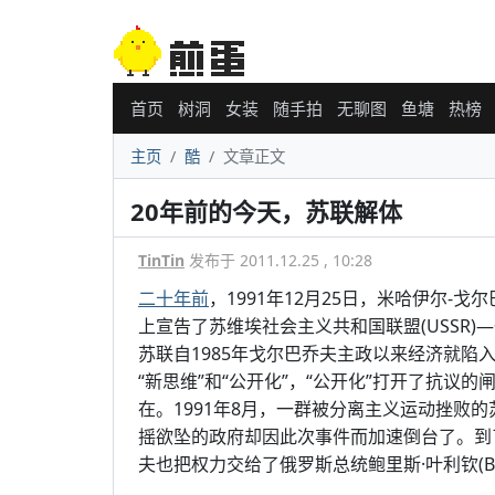
首页
树洞
女装
随手拍
无聊图
鱼塘
热榜
主页
酷
文章正文
20年前的今天，苏联解体
TinTin
发布于 2011.12.25 , 10:28
二十年前
，1991年12月25日，米哈伊尔-戈尔巴
上宣告了苏维埃社会主义共和国联盟(USSR)
苏联自1985年戈尔巴乔夫主政以来经济就
“新思维”和“公开化”，“公开化”打开了抗
在。1991年8月，一群被分离主义运动挫败
摇欲坠的政府却因此次事件而加速倒台了。到了
夫也把权力交给了俄罗斯总统鲍里斯·叶利钦(Bori