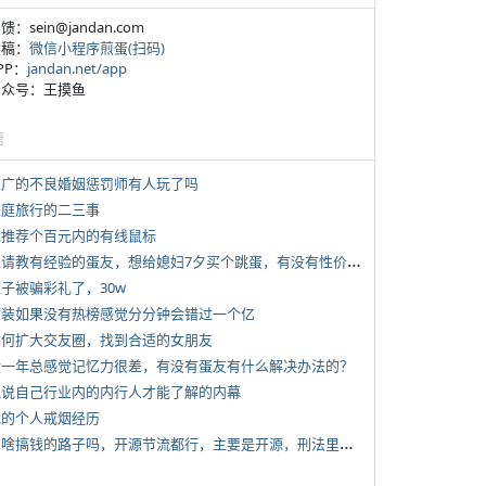
反馈：sein@jandan.com
投稿：
微信小程序煎蛋(扫码)
APP：
jandan.net/app
 公众号：王摸鱼
塘
 推广的不良婚姻惩罚师有人玩了吗
 家庭旅行的二三事
 求推荐个百元内的有线鼠标
*
想请教有经验的蛋友，想给媳妇7夕买个跳蛋，有没有性价比高的推荐
侄子被骗彩礼了，30w
 女装如果没有热榜感觉分分钟会错过一个亿
 如何扩大交友圈，找到合适的女朋友
 近一年总感觉记忆力很差，有没有蛋友有什么解决办法的？
 说说自己行业内的内行人才能了解的内幕
 我的个人戒烟经历
*
有啥搞钱的路子吗，开源节流都行，主要是开源，刑法里的咱不做