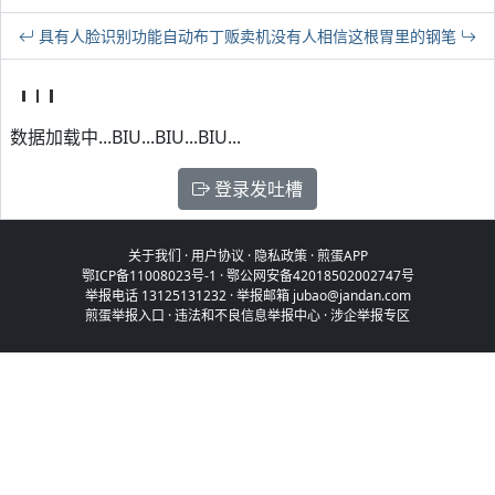
具有人脸识别功能自动布丁贩卖机
没有人相信这根胃里的钢笔
数据加载中...BIU...BIU...BIU...
登录发吐槽
关于我们
·
用户协议
·
隐私政策
·
煎蛋APP
鄂ICP备11008023号-1
·
鄂公网安备42018502002747号
举报电话 13125131232 · 举报邮箱 jubao@jandan.com
煎蛋举报入口
·
违法和不良信息举报中心
·
涉企举报专区