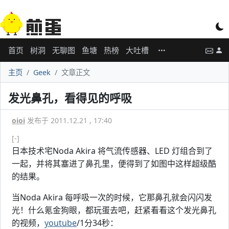
首页
树洞
无聊图
鱼塘
热榜
大吐槽
主页
Geek
文章正文
发光鼻孔，看得见的呼吸
oioi
发布于 2011.12.21 , 17:40
[-]
日本技术宅Noda Akira 将气流传感器、LED 灯组合到了
一起，并将其塞进了鼻孔里，便得到了如图中这样超级酷
的结果。
当Noda Akira 每呼吸一次的时候，它那鼻孔就会闪闪发
光！什么氪金狗眼，都玩蛋去吧，赶紧看看这个发光鼻孔
的视频，
youtube
/1分34秒：